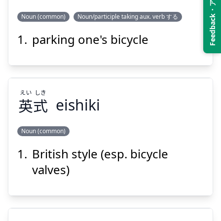
Feedback・アンケート
Noun (common)
Noun/participle taking aux. verb する
parking one's bicycle
りん
ちゅう
輪
駐
えい
しき
英
式
eishiki
Noun (common)
Suspend
Show answer
British style (esp. bicycle
しき
えい
式
英
valves)