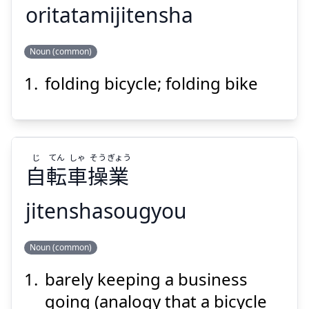
oritatamijitensha
しゃ
てん
じ
お
Noun (common)
車
転
自
りたたみ
折
folding bicycle; folding bike
じ
てん
しゃ
そう
ぎょう
自
転
車
操
業
Suspend
Show answer
jitenshasougyou
ぎょう
そう
しゃ
てん
じ
Noun (common)
業
操
車
転
自
barely keeping a business
going (analogy that a bicycle