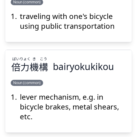
Noun (common)
Suspend
Show answer
traveling with one's bicycle
こう
りん
行
輪
using public transportation
ばい
りょく
き
こう
倍
力
機
構
bairyokukikou
Suspend
Show answer
Noun (common)
lever mechanism, e.g. in
こう
き
りょく
ばい
構
機
力
倍
bicycle brakes, metal shears,
etc.