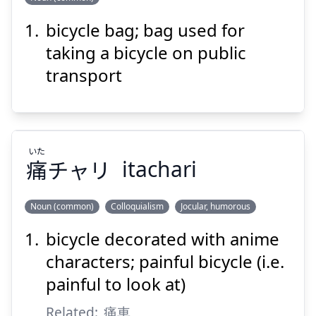
bicycle bag; bag used for
ぶくろ
こう
りん
袋
行
輪
taking a bicycle on public
transport
いた
痛
チャリ
itachari
Suspend
Show answer
Noun (common)
Colloquialism
Jocular, humorous
bicycle decorated with anime
いた
チャリ
痛
characters; painful bicycle (i.e.
painful to look at)
Related:
痛車