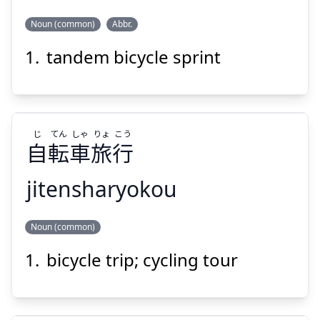
Noun (common)
Abbr.
タンデムスプリント
tandem bicycle sprint
じ
てん
しゃ
りょ
こう
自
転
車
旅
行
Suspend
Show answer
jitensharyokou
こう
りょ
しゃ
てん
じ
Noun (common)
行
旅
車
転
自
bicycle trip; cycling tour