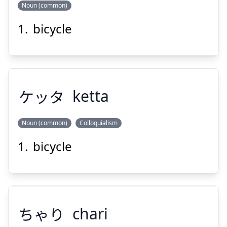
Noun (common)
bicycle
バイシクル
ケッタ
ketta
Noun (common)
Colloquialism
Suspend
Show answer
bicycle
ケッタ
ちゃり
chari