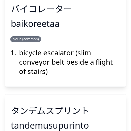
バイコレーター
Suspend
Show answer
baikoreetaa
Noun (common)
バイコレーター
bicycle escalator (slim
conveyor belt beside a flight
of stairs)
Suspend
Show answer
タンデムスプリント
tandemusupurinto