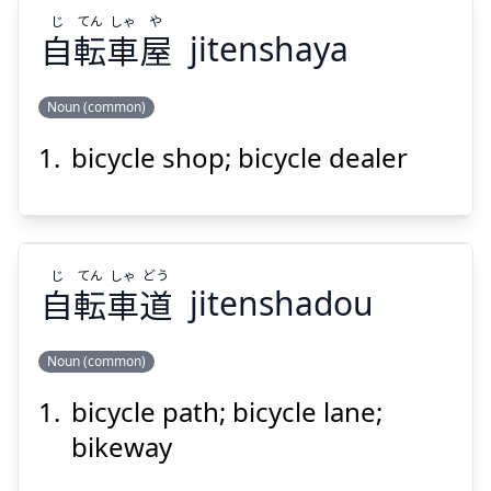
じ
てん
しゃ
や
自
転
車
屋
jitenshaya
Noun (common)
bicycle shop; bicycle dealer
や
しゃ
てん
じ
屋
車
転
自
じ
てん
しゃ
どう
自
転
車
道
jitenshadou
Noun (common)
Suspend
Show answer
bicycle path; bicycle lane;
どう
しゃ
てん
じ
道
車
転
自
bikeway