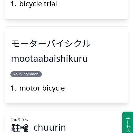
bicycle trial
モーターバイシクル
Suspend
Show answer
mootaabaishikuru
Noun (common)
モーターバイシクル
motor bicycle
ちゅう
りん
駐
輪
chuurin
Suspend
Show answer