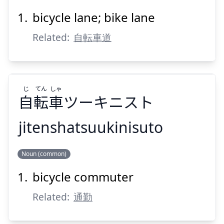
bicycle lane; bike lane
しゃ
てん
じ
レーン
車
転
自
Related:
自転車道
じ
てん
しゃ
自
転
車
ツーキニスト
Suspend
Show answer
jitenshatsuukinisuto
しゃ
てん
じ
Noun (common)
ツーキニスト
車
転
自
bicycle commuter
Related:
通勤