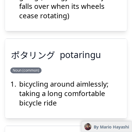
falls over when its wheels
cease rotating)
Suspend
Show answer
ポタリング
potaringu
Noun (common)
bicycling around aimlessly;
ポタリング
taking a long comfortable
bicycle ride
By Mario Hayashi