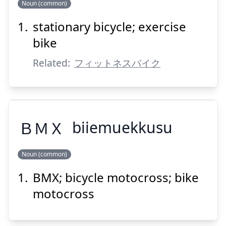
Noun (common)
ステーショナリーバイク
stationary bicycle; exercise
bike
Related:
フィットネスバイク
Suspend
Show answer
Ｂ
Ｍ
Ｘ
biiemuekkusu
Noun (common)
BMX; bicycle motocross; bike
Ｘ
Ｍ
Ｂ
motocross