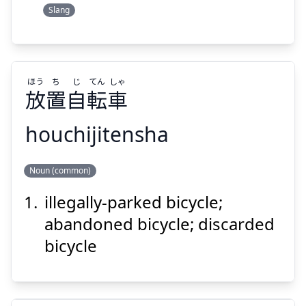
Slang
Suspend
Show answer
ほう
ち
じ
てん
しゃ
放
置
自
転
車
houchijitensha
しゃ
てん
じ
ち
ほう
Noun (common)
車
転
自
置
放
illegally-parked bicycle;
abandoned bicycle; discarded
bicycle
Suspend
Show answer