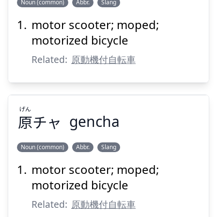
Noun (common)
Abbr.
Slang
motor scooter; moped;
げん
チャリ
原
motorized bicycle
Related:
原動機付自転車
げん
原
チャ
gencha
Suspend
Show answer
Noun (common)
Abbr.
Slang
motor scooter; moped;
げん
チャ
原
motorized bicycle
Related:
原動機付自転車