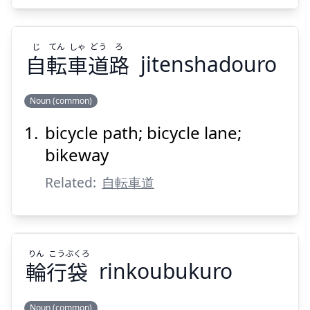
じ
てん
しゃ
どう
ろ
自
転
車
道
路
jitenshadouro
Suspend
Show answer
Noun (common)
bicycle path; bicycle lane;
ろ
どう
しゃ
てん
じ
路
道
車
転
自
bikeway
Related:
自転車道
りん
こう
ぶくろ
輪
行
袋
rinkoubukuro
Suspend
Show answer
Noun (common)