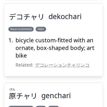
デコチャリ
dekochari
Suspend
Show answer
Noun (common)
Abbr.
bicycle custom-fitted with an
デコチャリ
ornate, box-shaped body; art
bike
Related:
デコレーションチャリンコ
Suspend
Show answer
げん
原
チャリ
genchari