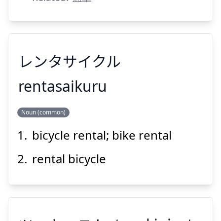
Suspend
Show answer
レンタサイクル
rentasaikuru
Noun (common)
レンタサイクル
bicycle rental; bike rental
rental bicycle
Suspend
Show answer