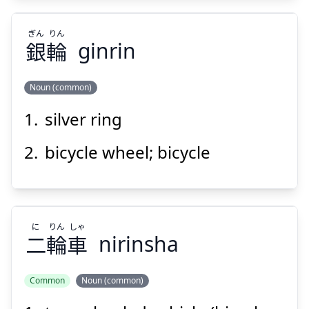
ぎん
りん
Suspend
Show answer
銀
輪
ginrin
Noun (common)
silver ring
りん
ぎん
輪
銀
bicycle wheel; bicycle
に
りん
しゃ
二
輪
車
nirinsha
Suspend
Show answer
Common
Noun (common)