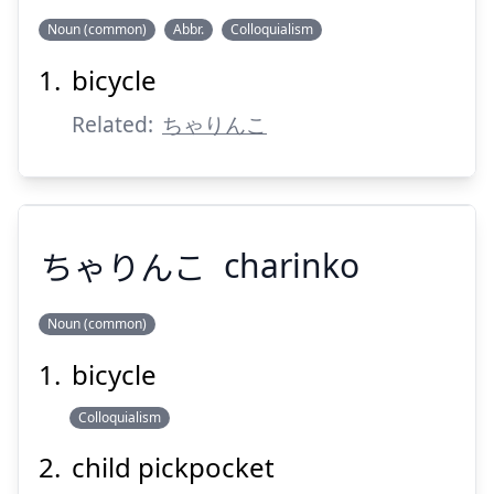
Noun (common)
Abbr.
Colloquialism
Suspend
Show answer
bicycle
ちゃり
Related:
ちゃりんこ
ちゃりんこ
charinko
Suspend
Show answer
Noun (common)
bicycle
ちゃりんこ
Colloquialism
child pickpocket