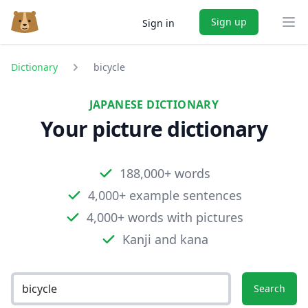
Sign up
Sign in
Ope
Dictionary
bicycle
JAPANESE DICTIONARY
Your picture dictionary
188,000+ words
4,000+ example sentences
4,000+ words with pictures
Kanji and kana
Search