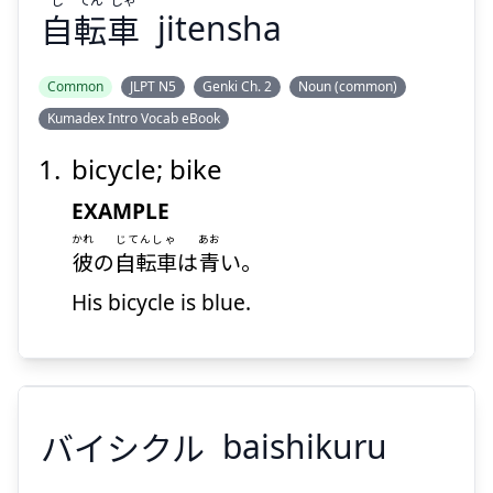
自
転
車
jitensha
Suspend
Show answer
Common
JLPT N5
Genki Ch. 2
Noun (common)
Kumadex Intro Vocab eBook
bicycle; bike
EXAMPLE
かれ
じてんしゃ
あお
彼
の
自転車
は
青
い。
His bicycle is blue.
バイシクル
baishikuru