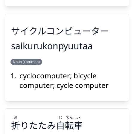
サイクルコンピューター
Suspend
Show answer
saikurukonpyuutaa
Noun (common)
サイクルコンピューター
cyclocomputer; bicycle
computer; cycle computer
お
じ
てん
しゃ
Suspend
Show answer
折
りたたみ
自
転
車