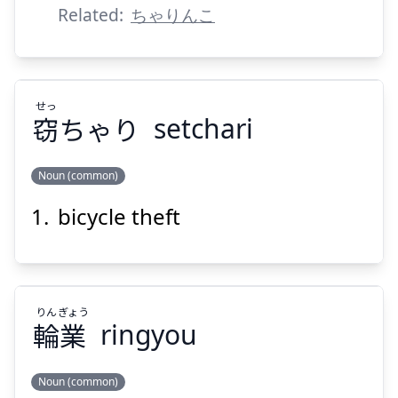
Related:
ちゃりんこ
せっ
Suspend
Show answer
窃
ちゃり
setchari
Noun (common)
bicycle theft
せっ
ちゃり
窃
りん
ぎょう
輪
業
ringyou
Noun (common)
Suspend
Show answer