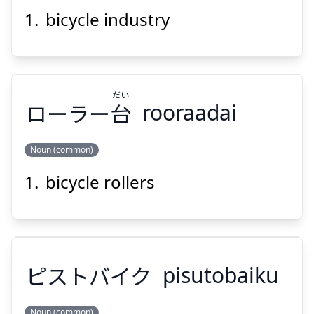
bicycle industry
ぎょう
りん
業
輪
だい
ローラー
台
rooraadai
Noun (common)
Suspend
Show answer
bicycle rollers
だい
台
ローラー
ピストバイク
pisutobaiku
Noun (common)