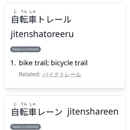
じ
てん
しゃ
自
転
車
トレール
jitenshatoreeru
Suspend
Show answer
しゃ
てん
じ
Noun (common)
トレール
車
転
自
bike trail; bicycle trail
Related:
バイクトレール
じ
てん
しゃ
Suspend
Show answer
自
転
車
レーン
jitenshareen
Noun (common)