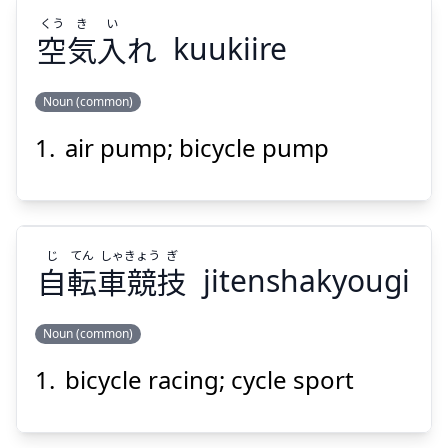
くう
き
い
空
気
入
れ
kuukiire
Suspend
Show answer
Noun (common)
air pump; bicycle pump
い
き
くう
れ
入
気
空
じ
てん
しゃ
きょう
ぎ
自
転
車
競
技
jitenshakyougi
Noun (common)
Suspend
Show answer
bicycle racing; cycle sport
ぎ
きょう
しゃ
てん
じ
技
競
車
転
自