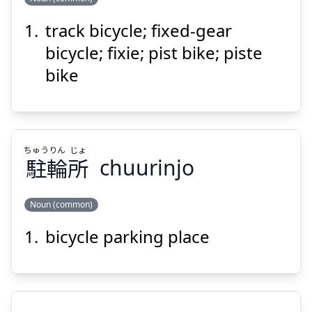
Suspend
Show answer
track bicycle; fixed-gear
ピストバイク
bicycle; fixie; pist bike; piste
bike
ちゅう
りん
じょ
駐
輪
所
chuurinjo
Suspend
Show answer
Noun (common)
bicycle parking place
じょ
りん
ちゅう
所
輪
駐