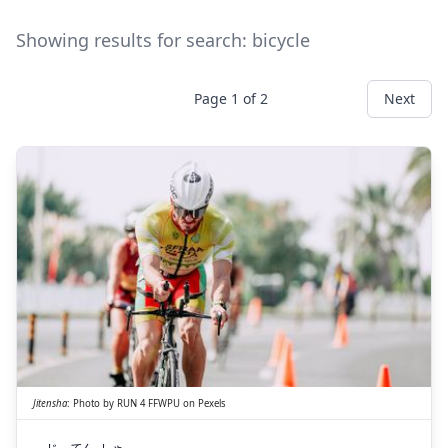
Showing results for search:
bicycle
Page
1
of
2
Next
しゃ
てん
じ
車
転
自
Jitensha
:
Photo by
RUN 4 FFWPU
on
Pexels
じ
てん
しゃ