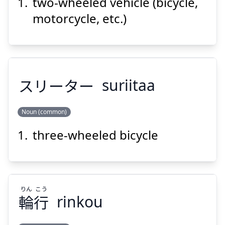
two-wheeled vehicle (bicycle,
しゃ
りん
に
車
輪
二
motorcycle, etc.)
スリーター
suriitaa
Suspend
Show answer
Noun (common)
three-wheeled bicycle
スリーター
りん
こう
輪
行
rinkou