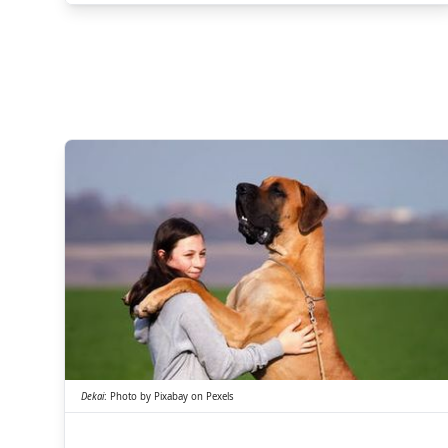
でかい
Dekai
:
Photo by
Pixabay
on
Pexels