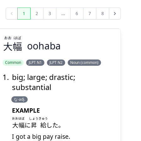
1
2
3
...
6
7
8
Previous
Next
おお
はば
大
幅
oohaba
Common
JLPT N1
JLPT N2
Noun (common)
big; large; drastic;
はば
おお
幅
大
substantial
な-adj.
EXAMPLE
おおはば
しょうきゅう
大幅
に
昇給
した。
I got a big pay raise.
Suspend
Show answer
(@)
(Space)