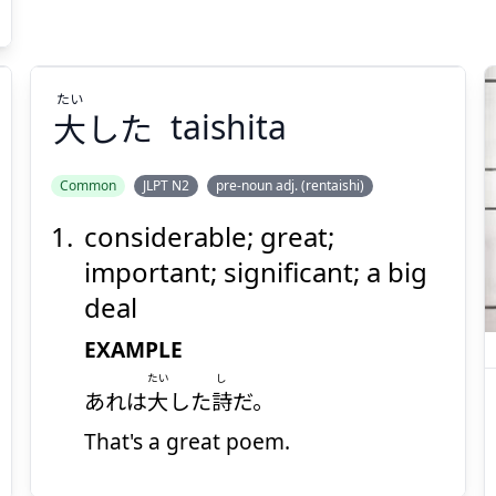
たい
大
した
taishita
Common
JLPT N2
pre-noun adj. (rentaishi)
considerable; great;
たい
した
大
important; significant; a big
deal
EXAMPLE
たい
し
あれは
大
した
詩
だ。
That's a great poem.
Suspend
Show answer
(@)
(Space)