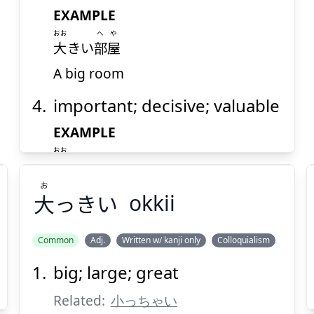
EXAMPLE
おお
へや
大
きい
部屋
A big room
important; decisive; valuable
EXAMPLE
おお
大
きいチャンス
お
Big (decisive) chance
大
っきい
okkii
older; grown up
Common
Adj.
Written w/ kanji only
Colloquialism
EXAMPLE
big; large; great
おお
お
大
きくなったな!
っきい
大
Related:
小っちゃい
You've grown up!