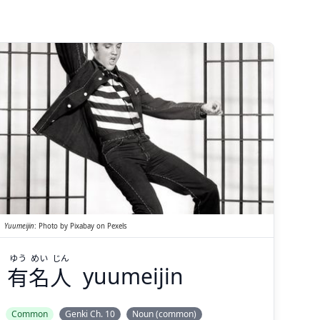
じん
めい
ゆう
人
名
有
Yuumeijin
:
Photo by
Pixabay
on
Pexels
ゆう
めい
じん
有
名
人
yuumeijin
Suspend
Show answer
(@)
(Space)
Common
Genki Ch. 10
Noun (common)