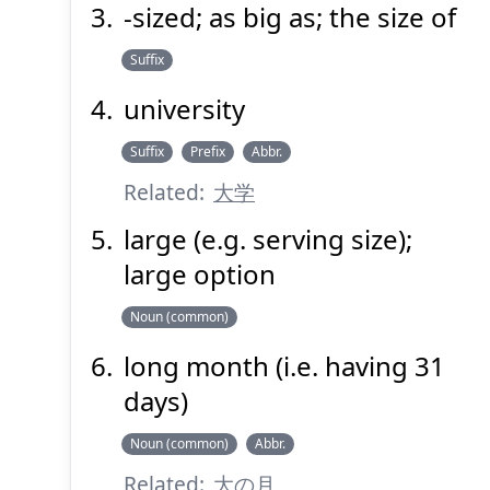
-sized; as big as; the size of
Suffix
university
Suffix
Prefix
Abbr.
Related:
大学
large (e.g. serving size);
large option
Noun (common)
long month (i.e. having 31
days)
Noun (common)
Abbr.
Related:
大の月