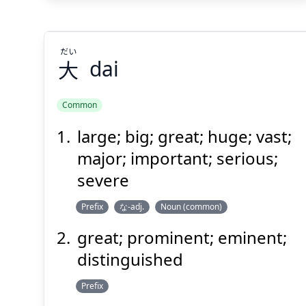
だい
大
dai
Suspend
Show answer
(@)
(Space)
Common
large; big; great; huge; vast;
だい
大
major; important; serious;
severe
Prefix
な-adj.
Noun (common)
great; prominent; eminent;
distinguished
Suspend
Show answer
(@)
(Space)
Prefix