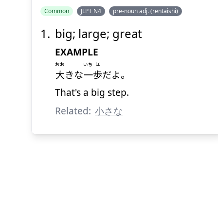
Common
JLPT N4
pre-noun adj. (rentaishi)
big; large; great
EXAMPLE
おお
いち
ほ
大
きな
一
歩
だよ。
That's a big step.
Related:
小さな