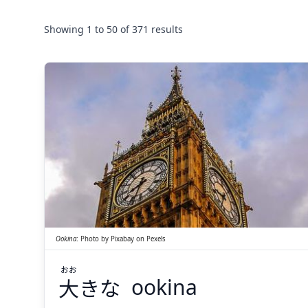
Showing
1
to
50
of
371
results
おお
きな
大
Ookina
:
Photo by
Pixabay
on
Pexels
おお
大
きな
ookina
Suspend
Show answer
(@)
(Space)