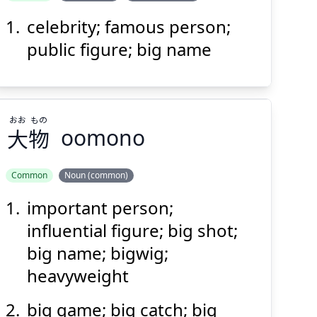
celebrity; famous person;
public figure; big name
おお
もの
大
物
oomono
Common
Noun (common)
important person;
もの
おお
物
大
influential figure; big shot;
big name; bigwig;
heavyweight
big game; big catch; big