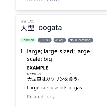
おお
がた
大
型
oogata
Common
JLPT N3
の-adj.
Noun (common)
large; large-sized; large-
がた
おお
型
大
scale; big
EXAMPLE
おおがた
しゃ
く
大型
車
はガソリンを
食
う。
Large cars use lots of gas.
Related:
小型
Suspend
Show answer
(@)
(Space)