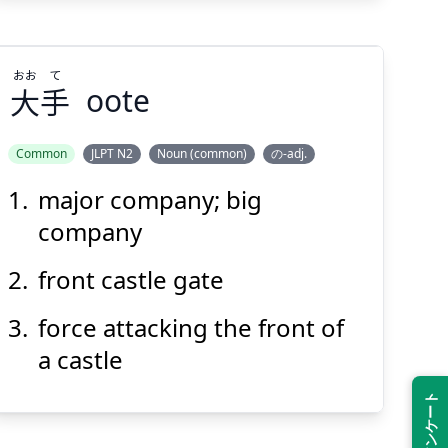
おお
て
大
手
oote
Suspend
Show answer
(@)
(Space)
Common
JLPT N2
Noun (common)
の-adj.
major company; big
て
おお
手
大
company
front castle gate
force attacking the front of
a castle
Suspend
Show answer
(@)
(Space)