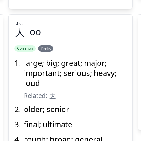
おお
大
oo
Suspend
Show answer
(@)
(Space)
Common
Prefix
large; big; great; major;
おお
大
important; serious; heavy;
loud
Related:
大
older; senior
final; ultimate
Suspend
Show answer
(@)
(Space)
rough; broad; general