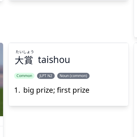
たい
しょう
大
賞
taishou
Common
JLPT N2
Noun (common)
big prize; first prize
しょう
たい
賞
大