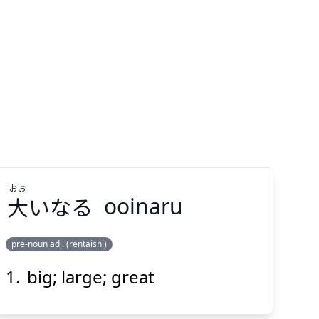
おお
大
いなる
ooinaru
pre-noun adj. (rentaishi)
big; large; great
おお
いなる
大