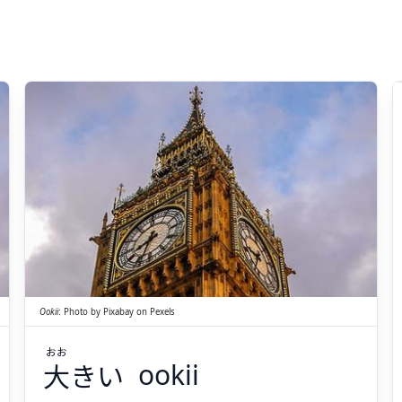
おお
きい
大
Ookii
:
Photo by
Pixabay
on
Pexels
おお
大
きい
ookii
Suspend
Show answer
(@)
(Space)