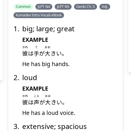
Common
JLPT N4
JLPT N5
Genki Ch. 5
Adj.
Kumadex Intro Vocab eBook
big; large; great
EXAMPLE
かれ
て
おお
彼
は
手
が
大
きい。
He has big hands.
loud
EXAMPLE
かれ
こえ
おお
彼
は
声
が
大
きい。
He has a loud voice.
extensive; spacious