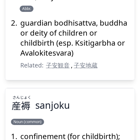
安
子
Abbr.
guardian bodhisattva, buddha
or deity of children or
childbirth (esp. Ksitigarbha or
Avalokitesvara)
Suspend
Show answer
Related:
子安観音
,
子安地蔵
さん
じょく
産
褥
sanjoku
Noun (common)
confinement (for childbirth);
じょく
さん