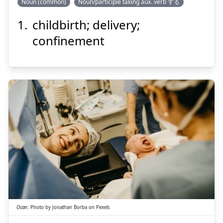
Noun (common)
Noun/participle taking aux. verb する
childbirth; delivery;
べん
ぶん
娩
分
confinement
Suspend
Show answer
さん
産
お
Osan
:
Photo by
Jonathan Borba
on
Pexels