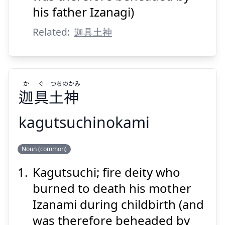
his father Izanagi)
Suspend
Show answer
Related:
迦具土神
か
ぐ
つち
のかみ
迦
具
土
神
kagutsuchinokami
のかみ
つち
ぐ
か
Noun (common)
神
土
具
迦
Kagutsuchi; fire deity who
burned to death his mother
Izanami during childbirth (and
was therefore beheaded by