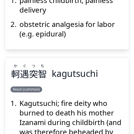
painless childbirth; painless
べん
ぶん
つう
む
娩
分
痛
無
delivery
obstetric analgesia for labor
(e.g. epidural)
Suspend
Show answer
か
ぐ
つ
ち
軻
遇
突
智
kagutsuchi
Noun (common)
Kagutsuchi; fire deity who
ち
つ
ぐ
か
智
突
遇
軻
burned to death his mother
Izanami during childbirth (and
was therefore beheaded by