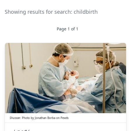
Showing results for search:
childbirth
Page
1
of
1
ゅっさん
し
産
出
Shussan
:
Photo by
Jonathan Borba
on
Pexels
し
ゅっさん