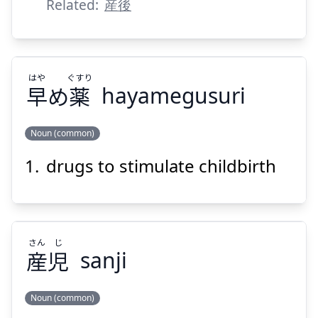
Related:
産後
はや
ぐすり
早
め
薬
hayamegusuri
Suspend
Show answer
Noun (common)
drugs to stimulate childbirth
ぐすり
はや
薬
め
早
さん
じ
産
児
sanji
Noun (common)
Suspend
Show answer