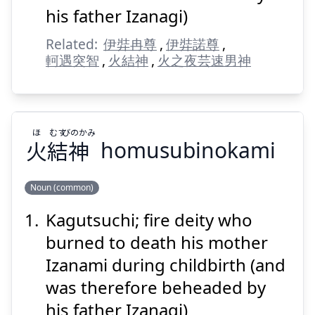
his father Izanagi)
Suspend
Show answer
Related:
伊弉冉尊
,
伊弉諾尊
,
軻遇突智
,
火結神
,
火之夜芸速男神
ほ
むす
びのかみ
火
結
神
homusubinokami
Noun (common)
Kagutsuchi; fire deity who
びのかみ
むす
ほ
神
結
火
burned to death his mother
Izanami during childbirth (and
was therefore beheaded by
his father Izanagi)