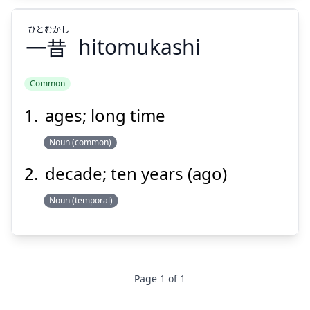
ひと
むかし
一
昔
hitomukashi
Common
Suspend
Show answer
ages; long time
むかし
ひと
昔
一
Noun (common)
decade; ten years (ago)
Noun (temporal)
Suspend
Show answer
Page
1
of
1