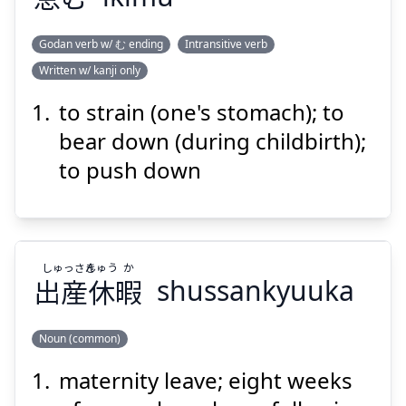
Suspend
Show answer
Godan verb w/ む ending
Intransitive verb
Written w/ kanji only
いき
む
息
to strain (one's stomach); to
bear down (during childbirth);
to push down
し
ゅっさん
きゅう
か
Suspend
Show answer
出
産
休
暇
shussankyuuka
Noun (common)
maternity leave; eight weeks
か
きゅう
ゅっさん
し