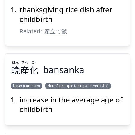
thanksgiving rice dish after
めし
さん
飯
の
産
childbirth
Related:
産立て飯
ばん
さん
か
晩
産
化
bansanka
Suspend
Show answer
Noun (common)
Noun/participle taking aux. verb する
increase in the average age of
か
さん
ばん
化
産
晩
childbirth