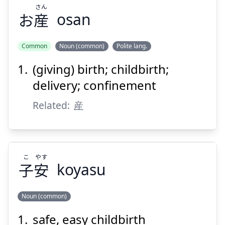
さん
お
産
osan
Suspend
Show answer
Common
Noun (common)
Polite lang.
(giving) birth; childbirth;
delivery; confinement
Related:
産
こ
やす
子
安
koyasu
Noun (common)
safe, easy childbirth
やす
こ