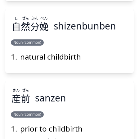
し
ぜん
ぶん
べん
自
然
分
娩
shizenbunben
Noun (common)
Suspend
Show answer
natural childbirth
べん
ぶん
ぜん
し
娩
分
然
自
さん
ぜん
産
前
sanzen
Noun (common)
Suspend
Show answer
prior to childbirth
ぜん
さん
前
産