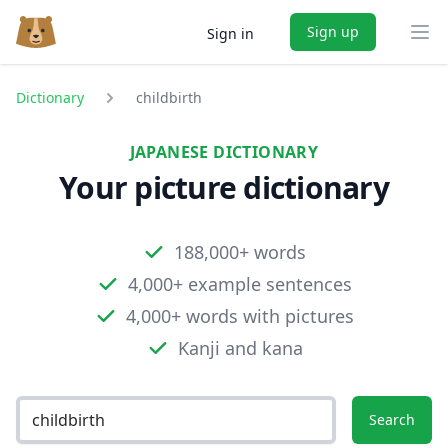
Sign up
Sign in
Ope
Dictionary
childbirth
JAPANESE DICTIONARY
Your picture dictionary
188,000+ words
4,000+ example sentences
4,000+ words with pictures
Kanji and kana
Search