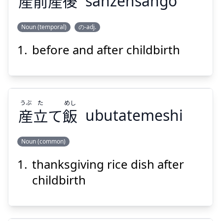
産
前
産
後
sanzensango
Suspend
Show answer
Noun (temporal)
の-adj.
before and after childbirth
ご
さん
ぜん
さん
後
産
前
産
うぶ
た
めし
産
立
て
飯
ubutatemeshi
Noun (common)
Suspend
Show answer
thanksgiving rice dish after
めし
た
うぶ
飯
て
立
産
childbirth