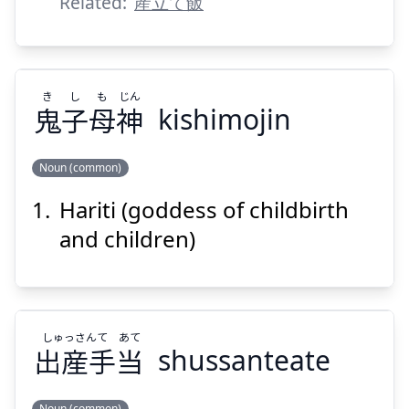
Related:
産立て飯
き
し
も
じん
鬼
子
母
神
kishimojin
Suspend
Show answer
Noun (common)
Hariti (goddess of childbirth
じん
も
し
き
神
母
子
鬼
and children)
し
ゅっさん
て
あて
出
産
手
当
shussanteate
Suspend
Show answer
Noun (common)