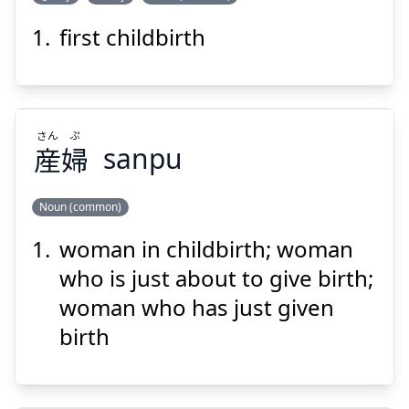
first childbirth
ざん
うい
産
初
さん
ぷ
産
婦
sanpu
Noun (common)
Suspend
Show answer
woman in childbirth; woman
ぷ
さん
婦
産
who is just about to give birth;
woman who has just given
birth