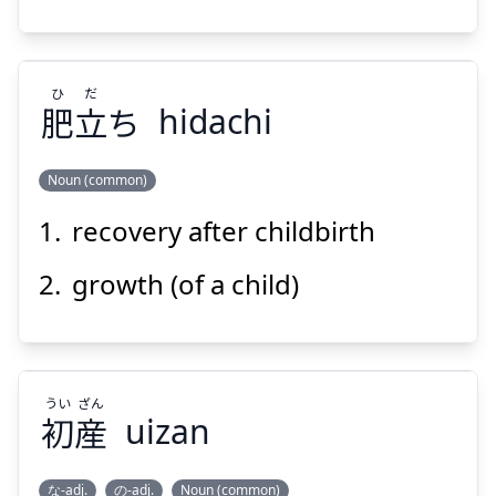
ひ
だ
肥
立
ち
hidachi
Suspend
Show answer
Noun (common)
recovery after childbirth
だ
ひ
ち
立
肥
growth (of a child)
うい
ざん
初
産
uizan
Suspend
Show answer
な-adj.
の-adj.
Noun (common)