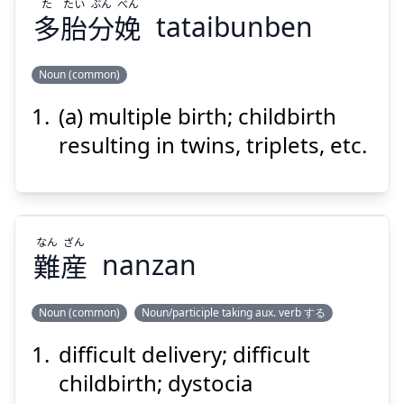
た
たい
ぶん
べん
多
胎
分
娩
tataibunben
Suspend
Show answer
Noun (common)
(a) multiple birth; childbirth
べん
ぶん
たい
た
娩
分
胎
多
resulting in twins, triplets, etc.
なん
ざん
難
産
nanzan
Suspend
Show answer
Noun (common)
Noun/participle taking aux. verb する
difficult delivery; difficult
ざん
なん
産
難
childbirth; dystocia