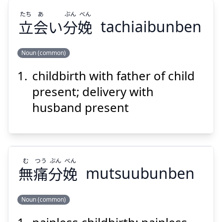
Suspend
Show answer
たち
あ
ぶん
べん
立
会
い
分
娩
tachiaibunben
Noun (common)
childbirth with father of child
べん
ぶん
あ
たち
娩
分
い
会
立
present; delivery with
husband present
む
つう
ぶん
べん
無
痛
分
娩
mutsuubunben
Suspend
Show answer
Noun (common)