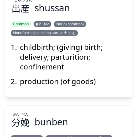
出
産
shussan
Suspend
Show answer
Common
JLPT N2
Noun (common)
Noun/participle taking aux. verb する
childbirth; (giving) birth;
delivery; parturition;
confinement
production (of goods)
ぶん
べん
分
娩
bunben