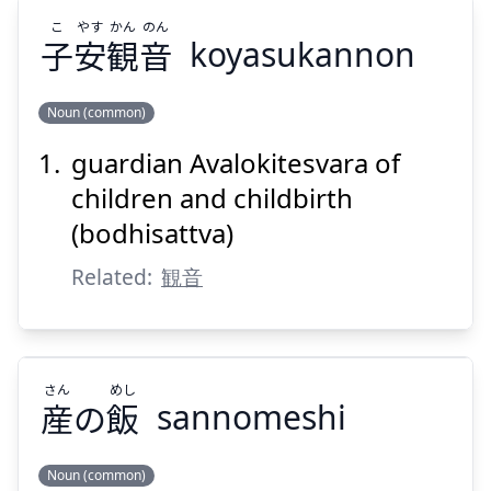
こ
やす
かん
のん
子
安
観
音
koyasukannon
Suspend
Show answer
Noun (common)
guardian Avalokitesvara of
のん
かん
やす
こ
音
観
安
子
children and childbirth
(bodhisattva)
Related:
観音
Suspend
Show answer
さん
めし
産
の
飯
sannomeshi
Noun (common)