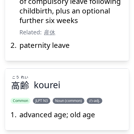
暇
休
産
出
of compulsory leave following
childbirth, plus an optional
further six weeks
Related:
産休
paternity leave
Suspend
Show answer
こう
れい
高
齢
kourei
Common
JLPT N3
Noun (common)
の-adj.
advanced age; old age
れい
こう
齢
高