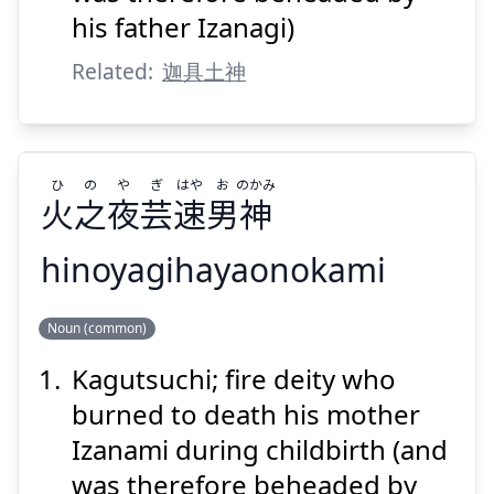
his father Izanagi)
Related:
迦具土神
Suspend
Show answer
ひ
の
や
ぎ
はや
お
のかみ
火
之
夜
芸
速
男
神
hinoyagihayaonokami
のかみ
お
はや
ぎ
や
の
ひ
Noun (common)
神
男
速
芸
夜
之
火
Kagutsuchi; fire deity who
burned to death his mother
Izanami during childbirth (and
was therefore beheaded by