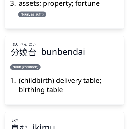
assets; property; fortune
Suspend
Show answer
Noun, as suffix
ぶん
べん
だい
分
娩
台
bunbendai
Noun (common)
(childbirth) delivery table;
だい
べん
ぶん
台
娩
分
birthing table
いき
息
む
ikimu