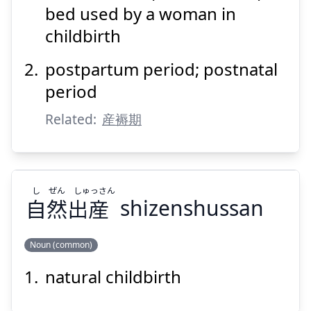
褥
産
bed used by a woman in
childbirth
postpartum period; postnatal
period
Related:
産褥期
Suspend
Show answer
し
ぜん
し
ゅっさん
自
然
出
産
shizenshussan
Noun (common)
natural childbirth
ゅっさん
し
ぜん
し
産
出
然
自