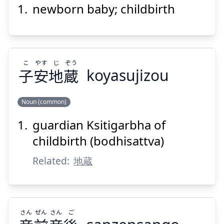
newborn baby; childbirth
じ
さん
児
産
こ
やす
じ
ぞう
子
安
地
蔵
koyasujizou
Noun (common)
Suspend
Show answer
guardian Ksitigarbha of
ぞう
じ
やす
こ
蔵
地
安
子
childbirth (bodhisattva)
Related:
地蔵
さん
ぜん
さん
ご