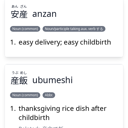
あん
ざん
安
産
anzan
Suspend
Show answer
Noun (common)
Noun/participle taking aux. verb する
easy delivery; easy childbirth
ざん
あん
産
安
うぶ
めし
産
飯
ubumeshi
Noun (common)
Abbr.
Suspend
Show answer
thanksgiving rice dish after
めし
うぶ
飯
産
childbirth