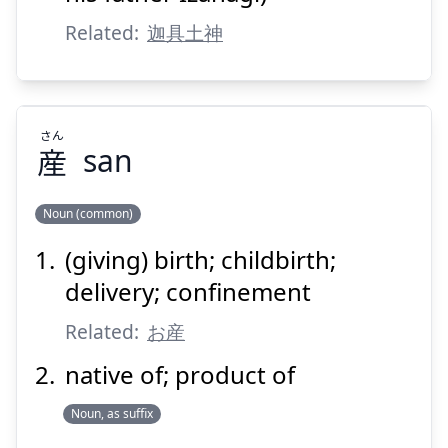
Related:
迦具土神
Suspend
Show answer
さん
産
san
Noun (common)
(giving) birth; childbirth;
さん
産
delivery; confinement
Related:
お産
native of; product of
Noun, as suffix