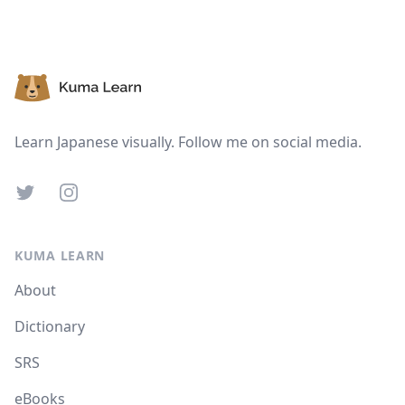
Footer
Learn Japanese visually. Follow me on social media.
Twitter
Instagram
KUMA LEARN
About
Dictionary
SRS
eBooks