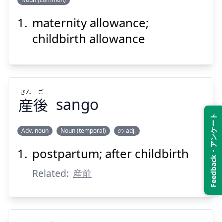
maternity allowance;
あて
て
ゅっさん
し
当
手
産
出
childbirth allowance
さん
ご
産
後
sango
Feedback・アンケート
Suspend
Show answer
Adv. noun
Noun (temporal)
の-adj.
postpartum; after childbirth
ご
さん
後
産
Related:
産前