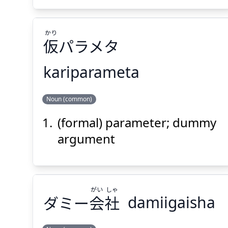
かり
仮
パラメタ
Suspend
Show answer
(@)
(Space)
kariparameta
かり
Noun (common)
パラメタ
仮
(formal) parameter; dummy
argument
がい
しゃ
ダミー
会
社
damiigaisha
Suspend
Show answer
(@)
(Space)