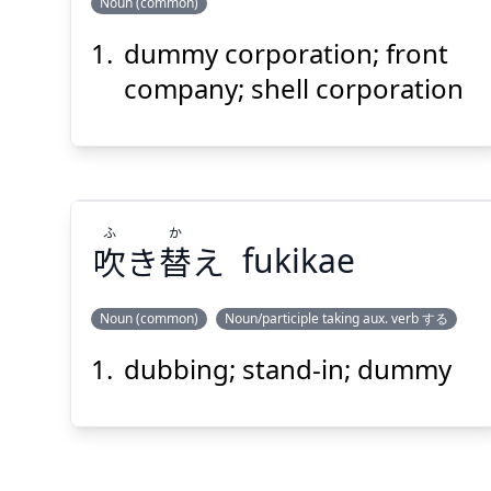
Noun (common)
dummy corporation; front
しゃ
がい
社
会
ダミー
company; shell corporation
ふ
か
吹
き
替
え
fukikae
Suspend
Show answer
(@)
(Space)
Noun (common)
Noun/participle taking aux. verb する
dubbing; stand-in; dummy
か
ふ
え
替
き
吹