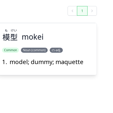
1
Previous
Next
も
けい
模
型
mokei
Common
Noun (common)
の-adj.
model; dummy; maquette
けい
も
型
模
Suspend
Show answer
(@)
(Space)