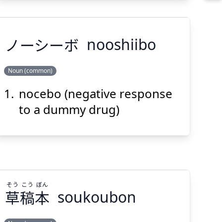
ノーシーボ
nooshiibo
Suspend
Show answer
(@)
(Space)
Noun (common)
nocebo (negative response
ノーシーボ
to a dummy drug)
そう
こう
ぼん
草
稿
本
soukoubon
Suspend
Show answer
(@)
(Space)