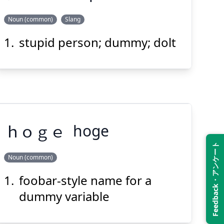
Noun (common)
Slang
Suspend
Show answer
(@)
(Space)
stupid person; dummy; dolt
アーパー
ｈ
ｏ
ｇ
ｅ
hoge
Suspend
Show answer
(@)
(Space)
Feedback・アンケート
Noun (common)
foobar-style name for a
ｅ
ｇ
ｏ
ｈ
dummy variable