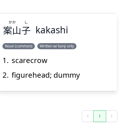
かか
し
案山
子
kakashi
Suspend
Show answer
(@)
(Space)
Noun (common)
Written w/ kanji only
scarecrow
し
かか
子
案山
figurehead; dummy
1
Previous
Next
Suspend
Show answer
(@)
(Space)