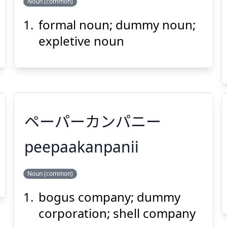
Noun (common)
formal noun; dummy noun;
し
めい
しき
けい
詞
名
式
形
expletive noun
ペーパーカンパニー
Suspend
Show answer
(@)
(Space)
peepaakanpanii
Noun (common)
ペーパーカンパニー
bogus company; dummy
corporation; shell company