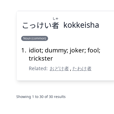
しゃ
こっけい
者
kokkeisha
Suspend
Show answer
(@)
(Space)
Noun (common)
idiot; dummy; joker; fool;
しゃ
者
こっけい
trickster
Related:
おどけ者
,
たわけ者
Showing
1
to
30
of
30
results
Suspend
Show answer
(@)
(Space)