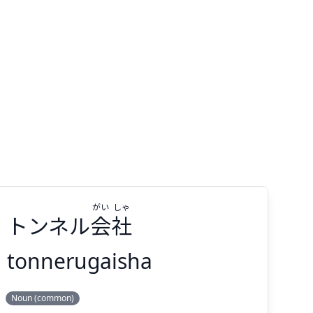
がい
しゃ
トンネル
会
社
tonnerugaisha
しゃ
がい
Noun (common)