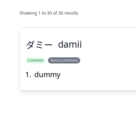
Showing
1
to
30
of
30
results
ダミー
damii
Common
Noun (common)
dummy
ダミー
Suspend
Show answer
(@)
(Space)