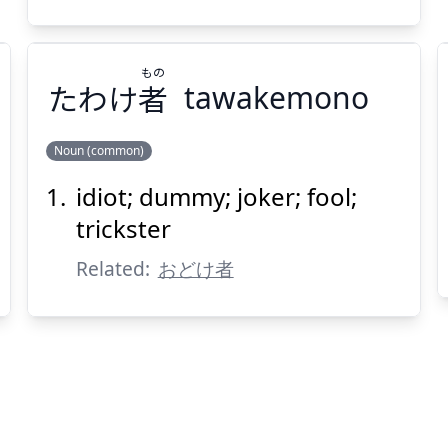
もの
たわけ
者
tawakemono
Suspend
Show answer
(@)
(Space)
Noun (common)
idiot; dummy; joker; fool;
もの
者
たわけ
trickster
Related:
おどけ者
Suspend
Show answer
(@)
(Space)