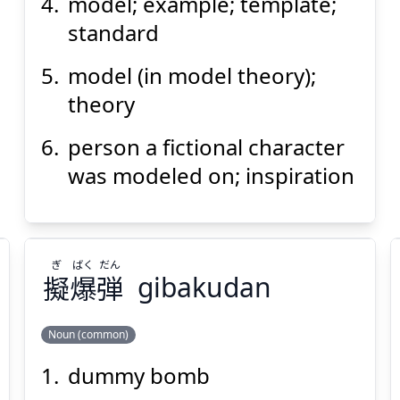
model; example; template;
standard
model (in model theory);
theory
person a fictional character
was modeled on; inspiration
ぎ
ばく
だん
擬
爆
弾
gibakudan
Noun (common)
dummy bomb
だん
ばく
ぎ