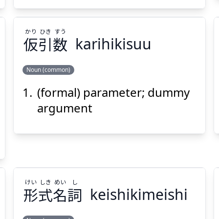
かり
ひき
すう
仮
引
数
karihikisuu
Suspend
Show answer
(@)
(Space)
Noun (common)
(formal) parameter; dummy
すう
ひき
かり
数
引
仮
argument
けい
しき
めい
し
形
式
名
詞
keishikimeishi
Suspend
Show answer
(@)
(Space)