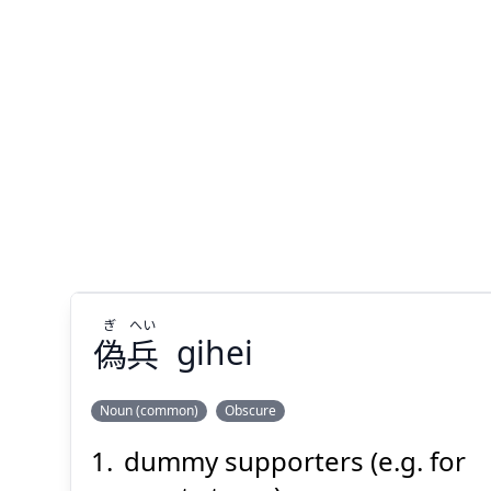
ぎ
へい
偽
兵
gihei
Noun (common)
Obscure
dummy supporters (e.g. for
へい
ぎ