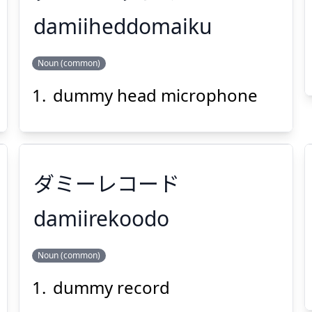
damiiheddomaiku
Suspend
Show answer
(@)
(Space)
Noun (common)
ダミーヘッドマイク
dummy head microphone
ダミーレコード
Suspend
Show answer
(@)
(Space)
damiirekoodo
Noun (common)
ダミーレコード
dummy record