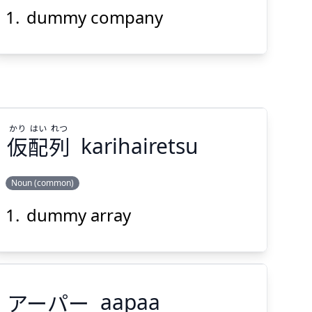
社
会
トンネル
dummy company
Suspend
Show answer
(@)
(Space)
かり
はい
れつ
仮
配
列
karihairetsu
Noun (common)
dummy array
れつ
はい
かり
列
配
仮
アーパー
aapaa