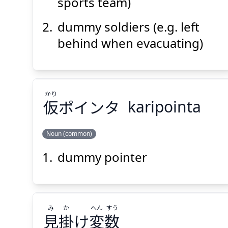
兵
偽
sports team)
dummy soldiers (e.g. left
behind when evacuating)
Suspend
Show answer
(@)
(Space)
かり
仮
ポインタ
karipointa
Noun (common)
dummy pointer
かり
ポインタ
仮
み
か
へん
すう
見
掛
け
変
数