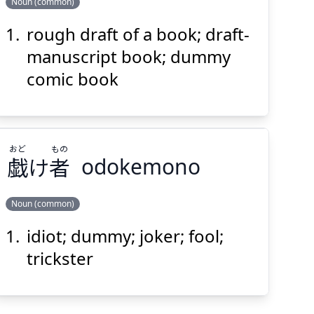
Noun (common)
rough draft of a book; draft-
ぼん
こう
そう
本
稿
草
manuscript book; dummy
comic book
おど
もの
戯
け
者
odokemono
Suspend
Show answer
(@)
(Space)
Noun (common)
idiot; dummy; joker; fool;
もの
おど
者
け
戯
trickster