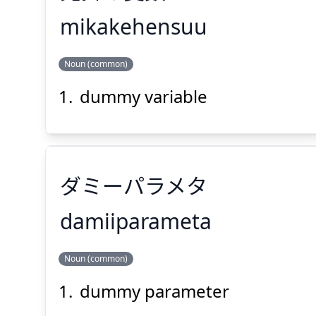
mikakehensuu
Suspend
Show answer
(@)
(Space)
すう
へん
か
み
Noun (common)
数
変
け
掛
見
dummy variable
ダミーパラメタ
Suspend
Show answer
(@)
(Space)
damiiparameta
Noun (common)
ダミーパラメタ
dummy parameter