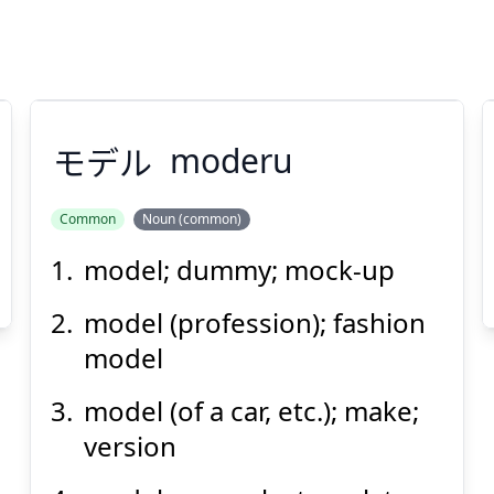
モデル
moderu
Common
Noun (common)
model; dummy; mock-up
モデル
model (profession); fashion
model
model (of a car, etc.); make;
version
Suspend
Show answer
(@)
(Space)