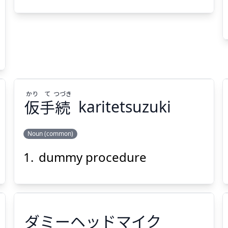
弾
爆
擬
Suspend
Show answer
(@)
(Space)
かり
て
つづき
仮
手
続
karitetsuzuki
Noun (common)
dummy procedure
つづき
て
かり
続
手
仮
ダミーヘッドマイク