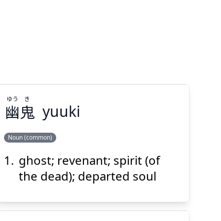
ゆう
き
幽
鬼
yuuki
Noun (common)
ghost; revenant; spirit (of
き
ゆう
鬼
幽
the dead); departed soul