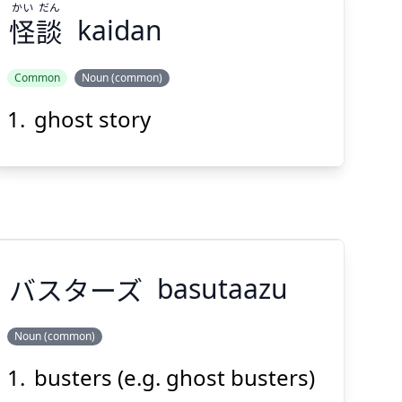
かい
だん
怪
談
kaidan
Suspend
Show answer
(@)
(Space)
Common
Noun (common)
ghost story
だん
かい
談
怪
バスターズ
basutaazu
Suspend
Show answer
(@)
(Space)
Noun (common)
busters (e.g. ghost busters)