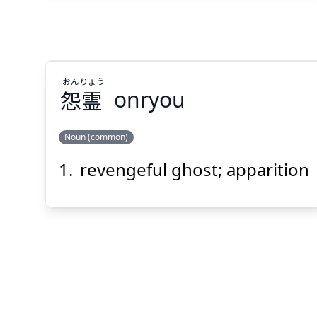
Suspend
Show answer
(@)
(Space)
おん
りょう
怨
霊
onryou
Noun (common)
revengeful ghost; apparition
りょう
おん
霊
怨
Suspend
Show answer
(@)
(Space)