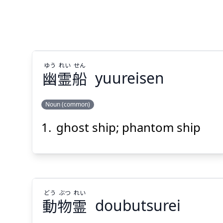
ゆう
れい
せん
幽
霊
船
yuureisen
Noun (common)
ghost ship; phantom ship
せん
れい
ゆう
船
霊
幽
どう
ぶつ
れい
動
物
霊
doubutsurei