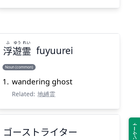
バスターズ
ふ
ゆう
れい
浮
遊
霊
fuyuurei
Suspend
Show answer
(@)
(Space)
Noun (common)
wandering ghost
れい
ゆう
ふ
霊
遊
浮
Related:
地縛霊
ゴーストライター