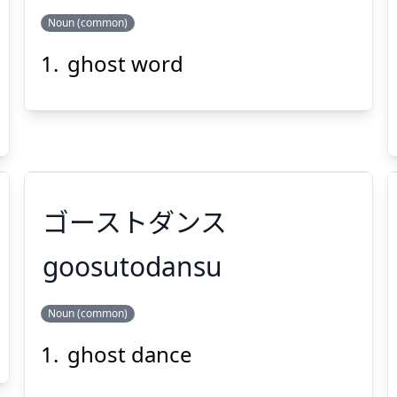
Suspend
Show answer
(@)
(Space)
Noun (common)
ghost word
ご
れい
ゆう
語
霊
幽
ゴーストダンス
Suspend
Show answer
(@)
(Space)
goosutodansu
Noun (common)
ゴーストダンス
ghost dance