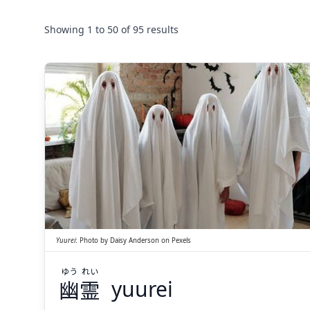
Showing
1
to
50
of
95
results
れい
ゆう
霊
幽
Yuurei
:
Photo by
Daisy Anderson
on
Pexels
ゆう
れい
幽
霊
yuurei
Suspend
Show answer
(@)
(Space)