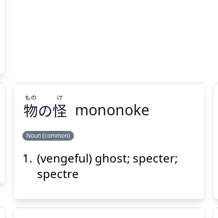
もの
け
物
の
怪
mononoke
Noun (common)
(vengeful) ghost; specter;
け
もの
怪
の
物
spectre