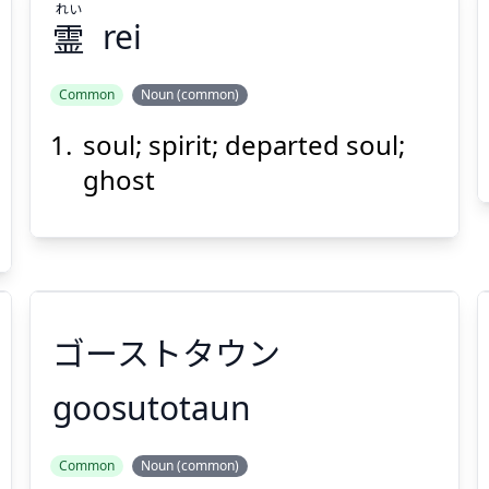
れい
霊
rei
Suspend
Show answer
(@)
(Space)
Common
Noun (common)
soul; spirit; departed soul;
れい
霊
ghost
ゴーストタウン
Suspend
Show answer
(@)
(Space)
goosutotaun
Common
Noun (common)