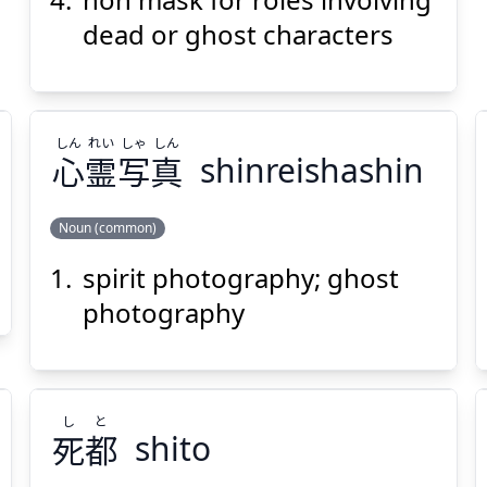
dead or ghost characters
しん
れい
しゃ
しん
心
霊
写
真
shinreishashin
Noun (common)
spirit photography; ghost
しん
しゃ
れい
しん
真
写
霊
心
photography
し
と
死
都
shito