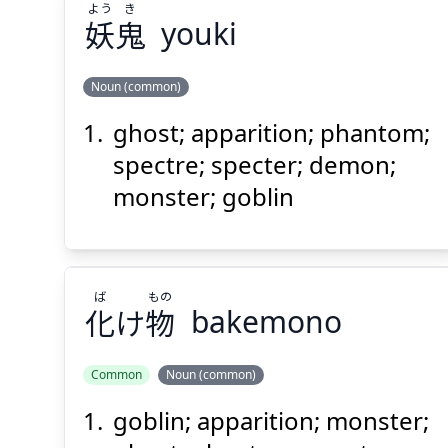
よう
き
妖
鬼
youki
Suspend
Show answer
(@)
(Space)
Noun (common)
ghost; apparition; phantom;
き
よう
鬼
妖
spectre; specter; demon;
monster; goblin
ば
もの
化
け
物
bakemono
Suspend
Show answer
(@)
(Space)
Common
Noun (common)
goblin; apparition; monster;
もの
ば