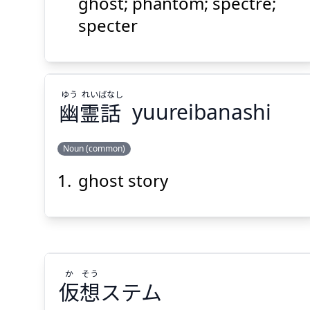
物
け
化
ghost; phantom; spectre;
specter
ゆう
れい
ばなし
幽
霊
話
yuureibanashi
Suspend
Show answer
(@)
(Space)
Noun (common)
ghost story
ばなし
れい
ゆう
話
霊
幽
か
そう
仮
想
ステム