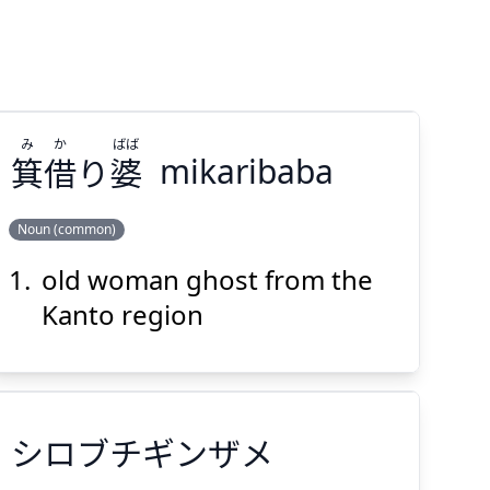
み
か
ばば
箕
借
り
婆
mikaribaba
Noun (common)
old woman ghost from the
ばば
か
み
婆
り
借
箕
Kanto region
シロブチギンザメ