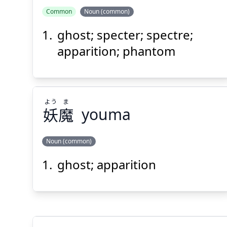
Common
Noun (common)
ghost; specter; spectre;
apparition; phantom
よう
ま
妖
魔
youma
Noun (common)
ghost; apparition
ま
よう
魔
妖