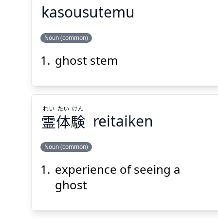
kasousutemu
Suspend
Show answer
(@)
(Space)
そう
か
Noun (common)
ステム
想
仮
ghost stem
れい
たい
けん
霊
体
験
reitaiken
Suspend
Show answer
(@)
(Space)
Noun (common)
experience of seeing a
けん
たい
れい
験
体
霊
ghost