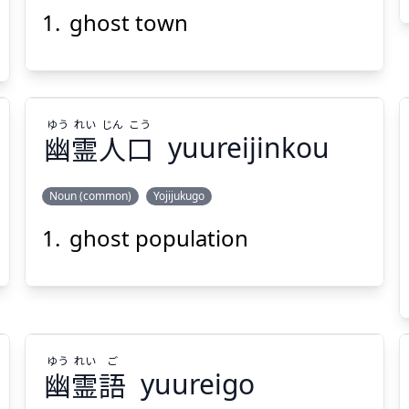
ゴーストタウン
ghost town
ゆう
れい
じん
こう
幽
霊
人
口
yuureijinkou
Suspend
Show answer
(@)
(Space)
Noun (common)
Yojijukugo
ghost population
こう
じん
れい
ゆう
口
人
霊
幽
ゆう
れい
ご
幽
霊
語
yuureigo