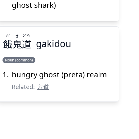
ghost shark)
Suspend
Show answer
(@)
(Space)
が
き
どう
餓
鬼
道
gakidou
Noun (common)
hungry ghost (preta) realm
どう
き
が
道
鬼
餓
Related:
六道
Suspend
Show answer
(@)
(Space)