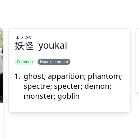
よう
かい
妖
怪
youkai
Common
Noun (common)
ghost; apparition; phantom;
かい
よう
怪
妖
spectre; specter; demon;
monster; goblin
Suspend
Show answer
(@)
(Space)