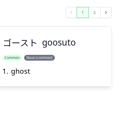
1
2
Previous
Next
ゴースト
goosuto
Common
Noun (common)
ghost
ゴースト
Suspend
Show answer
(@)
(Space)