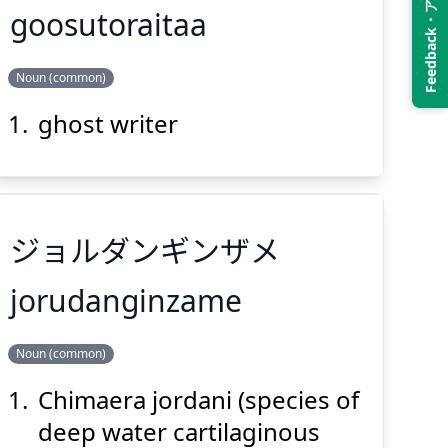
Feedback・アンケート
goosutoraitaa
Suspend
Show answer
(@)
(Space)
Noun (common)
ゴーストライター
ghost writer
ジョルダンギンザメ
Suspend
Show answer
(@)
(Space)
jorudanginzame
Noun (common)
ジョルダンギンザメ
Chimaera jordani (species of
deep water cartilaginous