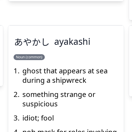
Suspend
Show answer
(@)
(Space)
あやかし
ayakashi
Noun (common)
ghost that appears at sea
あやかし
during a shipwreck
something strange or
suspicious
idiot; fool
noh mask for roles involving
Suspend
Show answer
(@)
(Space)