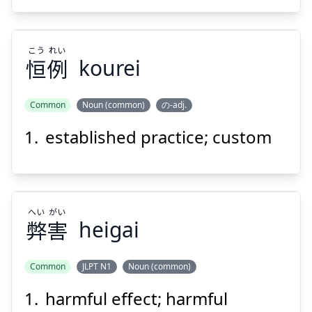
こう
れい
恒
例
Suspend
kourei
Show answer
Common
Noun (common)
の-adj.
established practice; custom
れい
こう
例
恒
へい
がい
弊
害
heigai
Common
JLPT N1
Noun (common)
Suspend
Show answer
harmful effect; harmful
がい
へい