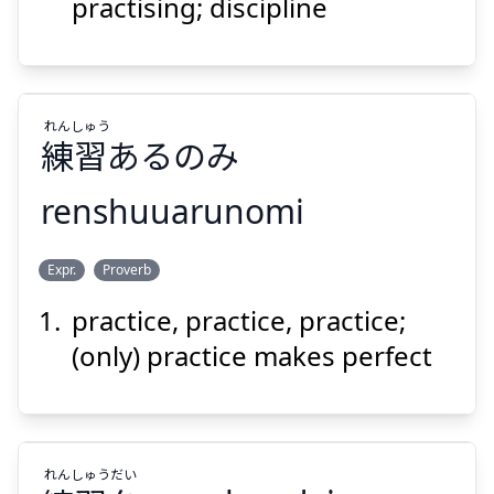
practising; discipline
れん
しゅう
練
習
あるのみ
Suspend
Show answer
renshuuarunomi
しゅう
れん
Expr.
Proverb
あるのみ
習
練
practice, practice, practice;
(only) practice makes perfect
れん
しゅう
だい
Suspend
Show answer