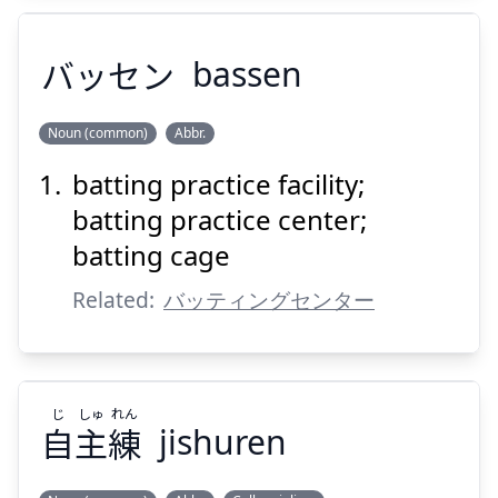
バッセン
bassen
Suspend
Show answer
Noun (common)
Abbr.
batting practice facility;
バッセン
batting practice center;
batting cage
Related:
バッティングセンター
Suspend
Show answer
じ
しゅ
れん
自
主
練
jishuren