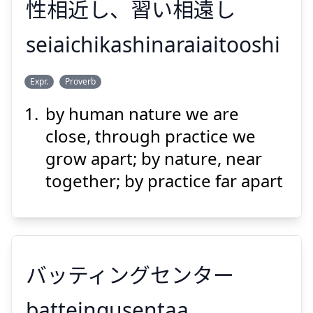
性
相
近
し
、
習
い
相
遠
し
seiaichikashinaraiaitooshi
とお
あい
なら
ちか
あい
せい
Expr.
Proverb
し
遠
相
い
習
、
し
近
相
性
by human nature we are
close, through practice we
grow apart; by nature, near
together; by practice far apart
Suspend
Show answer
バッティングセンター
batteingusentaa