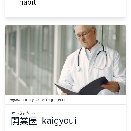
habit
Suspend
Show answer
い
ぎょう
かい
医
業
開
Kaigyoui
:
Photo by
Gustavo Fring
on
Pexels
かい
ぎょう
い
開
業
医
kaigyoui
Suspend
Show answer