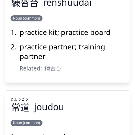
練
習
台
renshuudai
Noun (common)
practice kit; practice board
だい
しゅう
れん
台
習
練
practice partner; training
partner
Related:
稽古台
Suspend
Show answer
じょう
どう
常
道
joudou
Noun (common)