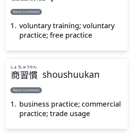
Suspend
Show answer
Noun (common)
voluntary training; voluntary
しゅう
れん
しゅ
じ
習
練
主
自
practice; free practice
しょう
しゅう
かん
商
習
慣
shoushuukan
Suspend
Show answer
Noun (common)
business practice; commercial
かん
しゅう
しょう
慣
習
商
practice; trade usage