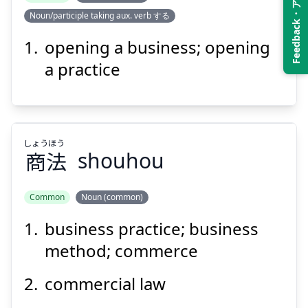
Feedback・アンケート
Noun/participle taking aux. verb する
ぎょう
かい
業
開
opening a business; opening
a practice
しょう
ほう
商
法
shouhou
Suspend
Show answer
Common
Noun (common)
business practice; business
ほう
しょう
法
商
method; commerce
commercial law