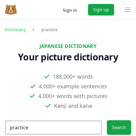
Sign up
Sign in
Ope
Dictionary
practice
JAPANESE DICTIONARY
Your picture dictionary
188,000+ words
4,000+ example sentences
4,000+ words with pictures
Kanji and kana
Search