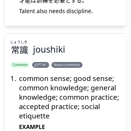
才能
は
訓練
を
必要
とする。
Talent also needs discipline.
Suspend
Show answer
じょう
しき
常
識
joushiki
Common
JLPT N1
Noun (common)
common sense; good sense;
しき
じょう
識
常
common knowledge; general
knowledge; common practice;
accepted practice; social
etiquette
EXAMPLE