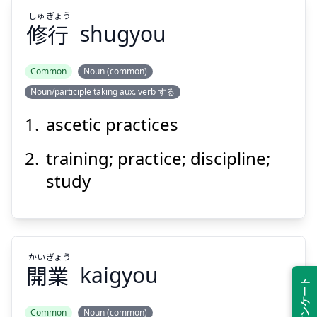
しゅ
ぎょう
修
行
shugyou
Suspend
Show answer
Common
Noun (common)
Noun/participle taking aux. verb する
ぎょう
しゅ
行
修
ascetic practices
training; practice; discipline;
study
Suspend
Show answer
かい
ぎょう
開
業
kaigyou
Common
Noun (common)