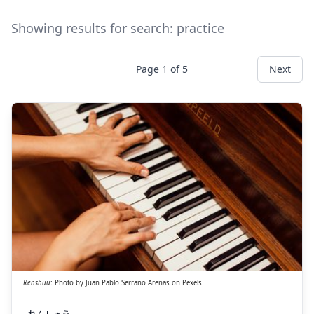
Showing results for search:
practice
Page
1
of
5
Next
しゅう
れん
習
練
Renshuu
:
Photo by
Juan Pablo Serrano Arenas
on
Pexels
れん
しゅう