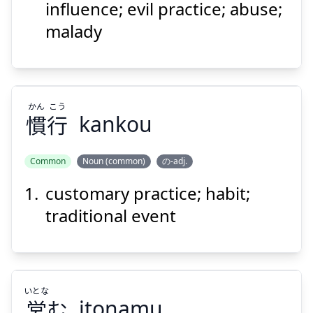
害
弊
influence; evil practice; abuse;
malady
かん
こう
慣
行
kankou
Suspend
Show answer
Common
Noun (common)
の-adj.
customary practice; habit;
こう
かん
行
慣
traditional event
いとな
営
む
itonamu