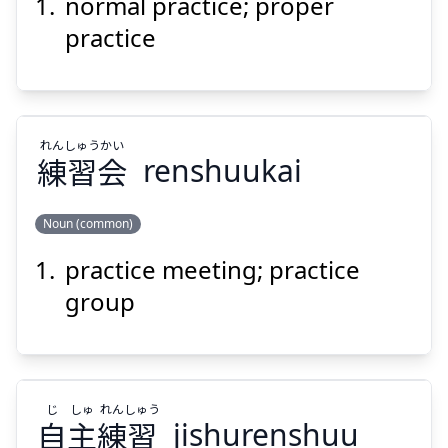
normal practice; proper
どう
じょう
道
常
practice
れん
しゅう
かい
練
習
会
renshuukai
Suspend
Show answer
Noun (common)
practice meeting; practice
かい
しゅう
れん
会
習
練
group
じ
しゅ
れん
しゅう
自
主
練
習
jishurenshuu