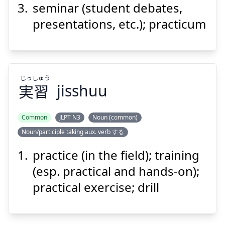
seminar (student debates,
presentations, etc.); practicum
Suspend
Show answer
じっ
しゅう
実
習
jisshuu
Common
JLPT N3
Noun (common)
Noun/participle taking aux. verb する
しゅう
じっ
習
実
practice (in the field); training
(esp. practical and hands-on);
practical exercise; drill