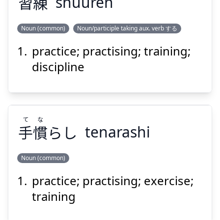
習
練
shuuren
Suspend
Show answer
Noun (common)
Noun/participle taking aux. verb する
practice; practising; training;
れん
しゅう
練
習
discipline
て
な
手
慣
らし
tenarashi
Suspend
Show answer
Noun (common)
practice; practising; exercise;
な
て
らし
慣
手
training