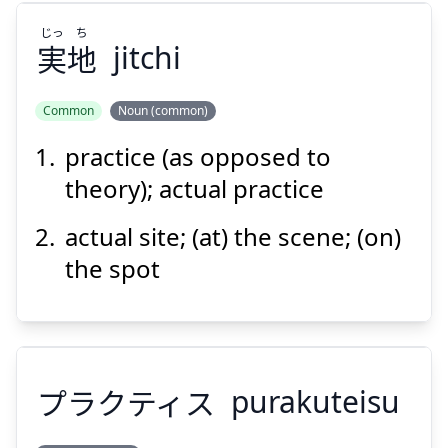
じっ
ち
Suspend
Show answer
実
地
jitchi
Common
Noun (common)
practice (as opposed to
ち
じっ
地
実
theory); actual practice
actual site; (at) the scene; (on)
the spot
Suspend
Show answer
プラクティス
purakuteisu