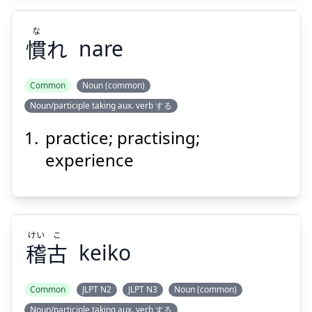
な
慣
れ
nare
Common
Noun (common)
Noun/participle taking aux. verb する
な
れ
慣
practice; practising;
experience
けい
こ
稽
古
keiko
Suspend
Show answer
Common
JLPT N2
JLPT N3
Noun (common)
Noun/participle taking aux. verb する