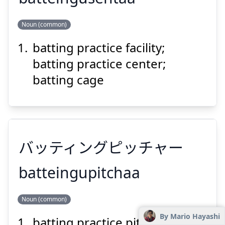
Noun (common)
バッティングセンター
batting practice facility;
batting practice center;
batting cage
Suspend
Show answer
バッティングピッチャー
batteingupitchaa
Noun (common)
バッティングピッチャー
By Mario Hayashi
batting practice pitcher