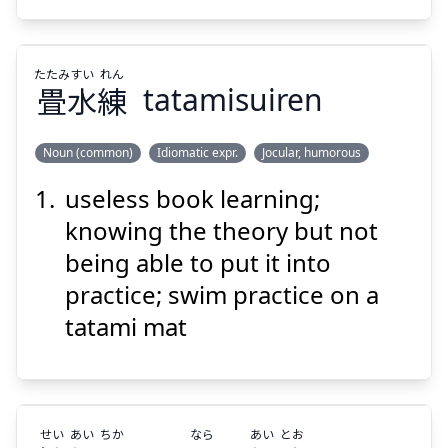
たたみ
すい
れん
畳
水
練
tatamisuiren
Suspend
Show answer
Noun (common)
Idiomatic expr.
Jocular, humorous
useless book learning;
れん
すい
たたみ
練
水
畳
knowing the theory but not
being able to put it into
practice; swim practice on a
tatami mat
Suspend
Show answer
せい
あい
ちか
なら
あい
とお