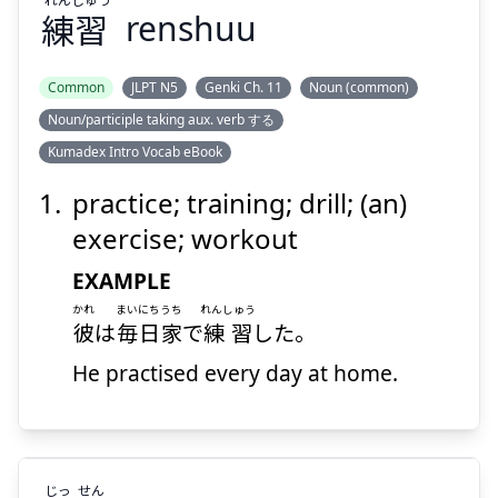
練
習
renshuu
Suspend
Show answer
Common
JLPT N5
Genki Ch. 11
Noun (common)
Noun/participle taking aux. verb する
Kumadex Intro Vocab eBook
practice; training; drill; (an)
exercise; workout
EXAMPLE
かれ
まいにち
うち
れんしゅう
彼
は
毎日
家
で
練習
した。
He practised every day at home.
じっ
せん