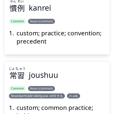
かん
れい
慣
例
kanrei
Common
Noun (common)
custom; practice; convention;
れい
かん
例
慣
precedent
じょう
しゅう
常
習
joushuu
Suspend
Show answer
Common
Noun (common)
Noun/participle taking aux. verb する
の-adj.
しゅう
じょう
習
常
custom; common practice;