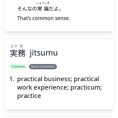
じょうしき
Suspend
Show answer
そんなの
常識
だよ。
That's common sense.
じつ
む
実
務
jitsumu
Common
Noun (common)
practical business; practical
む
じつ
務
実
work experience; practicum;
practice