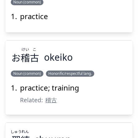
Noun (common)
practice
プラクティス
けい
こ
お
稽
古
okeiko
Noun (common)
Honorific/respectful lang.
Suspend
Show answer
practice; training
こ
けい
古
稽
お
Related:
稽古
しゅう
れん