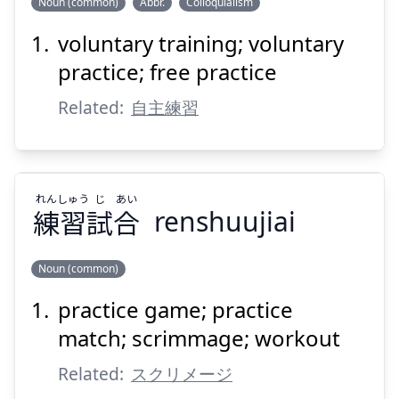
Noun (common)
Abbr.
Colloquialism
voluntary training; voluntary
れん
しゅ
じ
練
主
自
practice; free practice
Related:
自主練習
れん
しゅう
じ
あい
練
習
試
合
renshuujiai
Suspend
Show answer
Noun (common)
practice game; practice
あい
じ
しゅう
れん
合
試
習
練
match; scrimmage; workout
Related:
スクリメージ