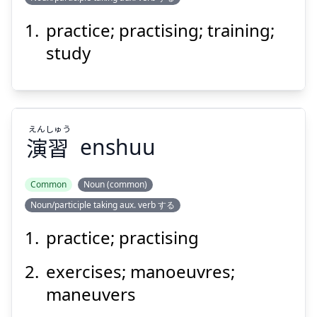
こ
けい
古
稽
practice; practising; training;
study
えん
しゅう
演
習
enshuu
Suspend
Show answer
Common
Noun (common)
Noun/participle taking aux. verb する
しゅう
えん
習
演
practice; practising
exercises; manoeuvres;
maneuvers