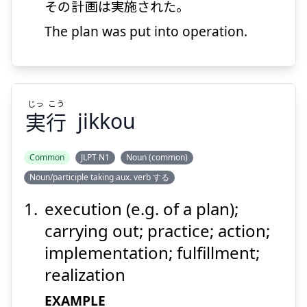
その
計画
は
実施
された。
The plan was put into operation.
じっ
こう
実
行
jikkou
Common
JLPT N1
Noun (common)
Noun/participle taking aux. verb する
こう
じっ
行
実
execution (e.g. of a plan);
carrying out; practice; action;
implementation; fulfillment;
realization
EXAMPLE