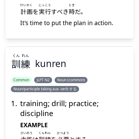
けいかく
じっこう
とき
Suspend
Show answer
計画
を
実行
すべき
時
だ。
It's time to put the plan in action.
くん
れん
訓
練
kunren
Common
JLPT N2
Noun (common)
Noun/participle taking aux. verb する
れん
くん
練
訓
training; drill; practice;
discipline
EXAMPLE
さいのう
くんれん
ひつよう