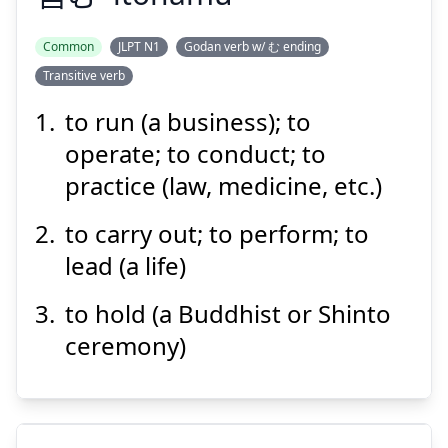
Suspend
Show answer
Common
JLPT N1
Godan verb w/ む ending
Transitive verb
いとな
む
営
to run (a business); to
operate; to conduct; to
practice (law, medicine, etc.)
to carry out; to perform; to
lead (a life)
Suspend
Show answer
to hold (a Buddhist or Shinto
ceremony)