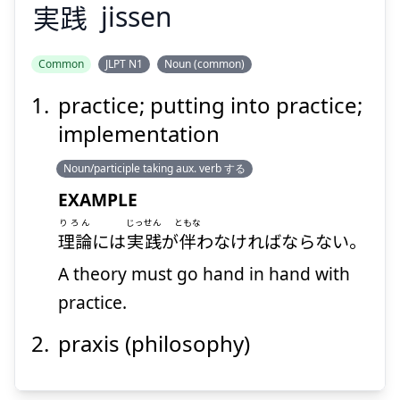
実
践
jissen
Common
JLPT N1
Noun (common)
practice; putting into practice;
せん
じっ
践
実
implementation
Noun/participle taking aux. verb する
EXAMPLE
りろん
じっせん
ともな
理論
には
実践
が
伴
わなければならない。
A theory must go hand in hand with
Suspend
Show answer
practice.
praxis (philosophy)