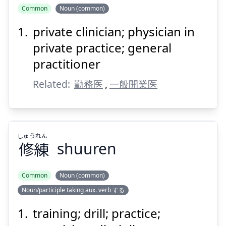
Common
Noun (common)
private clinician; physician in
private practice; general
practitioner
Related:
勤務医
,
一般開業医
しゅう
れん
修
練
shuuren
Common
Noun (common)
Noun/participle taking aux. verb する
れん
しゅう
練
修
training; drill; practice;