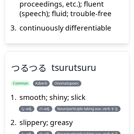
proceedings, etc.); fluent
(speech); fluid; trouble-free
continuously differentiable
Suspend
Show answer
つるつる
tsurutsuru
Common
Adverb
Onomatopoeic
smooth; shiny; slick
つるつる
な-adj.
の-adj.
Noun/participle taking aux. verb する
slippery; greasy
な-adj.
の-adj.
Noun/participle taking aux. verb する