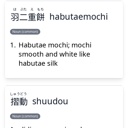
Suspend
Show answer
は
ぶた
え
もち
羽
二
重
餅
habutaemochi
Noun (common)
Habutae mochi; mochi
もち
え
ぶた
は
餅
重
二
羽
smooth and white like
habutae silk
しゅう
どう
摺
動
shuudou
Suspend
Show answer
Noun (common)