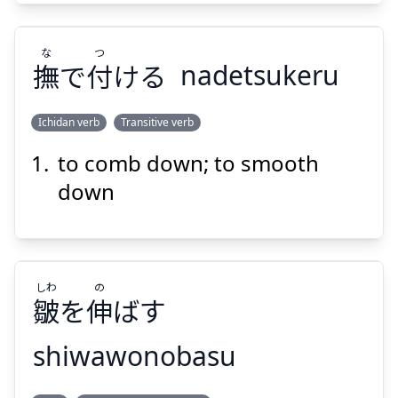
な
つ
撫
で
付
ける
nadetsukeru
Suspend
Show answer
Ichidan verb
Transitive verb
to comb down; to smooth
つ
な
ける
付
で
撫
down
しわ
の
皺
を
伸
ばす
Suspend
Show answer
shiwawonobasu