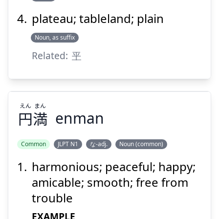
plateau; tableland; plain
Noun, as suffix
Related:
平
えん
まん
円
満
enman
Common
JLPT N1
な-adj.
Noun (common)
harmonious; peaceful; happy;
まん
えん
満
円
amicable; smooth; free from
trouble
EXAMPLE