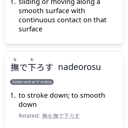
sliding or moving along a
どう
しゅう
動
摺
smooth surface with
continuous contact on that
surface
Suspend
Show answer
な
お
撫
で
下
ろす
nadeorosu
Godan verb w/ す ending
to stroke down; to smooth
お
な
ろす
下
で
撫
down
Related:
胸を撫で下ろす