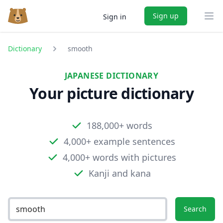
Sign up
Sign in
Ope
Dictionary
smooth
JAPANESE DICTIONARY
Your picture dictionary
188,000+ words
4,000+ example sentences
4,000+ words with pictures
Kanji and kana
Search