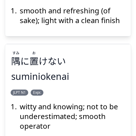
smooth and refreshing (of
れい
たん
麗
淡
sake); light with a clean finish
すみ
お
隅
に
置
けない
Suspend
Show answer
suminiokenai
お
すみ
JLPT N1
Expr.
けない
置
に
隅
witty and knowing; not to be
underestimated; smooth
operator