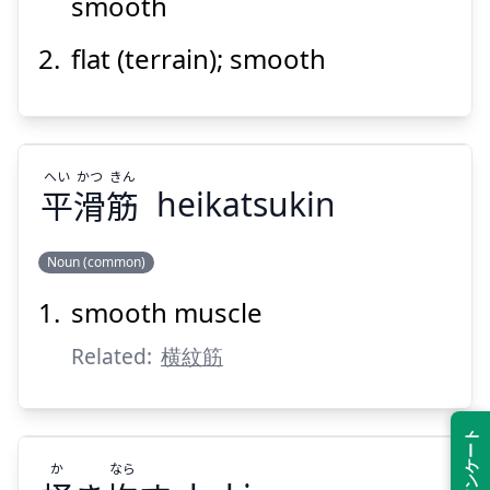
smooth
flat (terrain); smooth
Suspend
Show answer
へい
かつ
きん
平
滑
筋
heikatsukin
Noun (common)
smooth muscle
きん
かつ
へい
筋
滑
平
Related:
横紋筋
か
なら