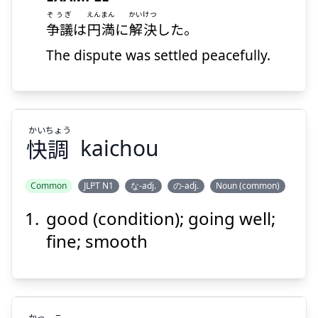
そうぎ
えんまん
かいけつ
争議
は
円満
に
解決
した。
The dispute was settled peacefully.
Suspend
Show answer
かい
ちょう
快
調
kaichou
Common
JLPT N1
な-adj.
の-adj.
Noun (common)
good (condition); going well;
ちょう
かい
調
快
fine; smooth
かっ
こ