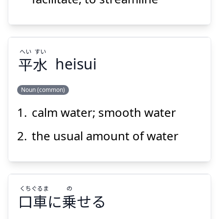
へい
すい
平
水
heisui
Suspend
Show answer
Noun (common)
calm water; smooth water
すい
へい
水
平
the usual amount of water
くち
ぐるま
の
口
車
に
乗
せる
Suspend
Show answer