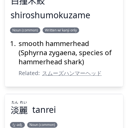
白
撞
木
鮫
shiroshumokuzame
Suspend
Show answer
ざめ
もく
しゅ
しろ
Noun (common)
Written w/ kanji only
鮫
木
撞
白
smooth hammerhead
(Sphyrna zygaena, species of
hammerhead shark)
Related:
スムーズハンマーヘッド
Suspend
Show answer
たん
れい
淡
麗
tanrei
な-adj.
Noun (common)