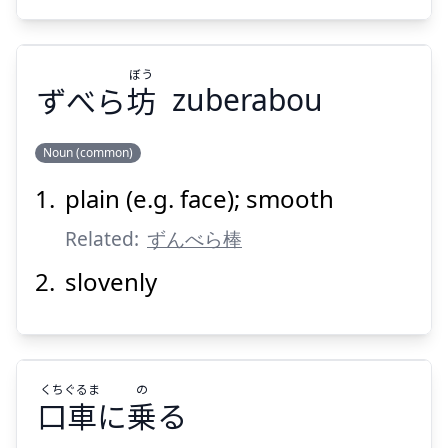
Suspend
Show answer
ぼう
ずべら
坊
zuberabou
Noun (common)
plain (e.g. face); smooth
ぼう
坊
ずべら
Related:
ずんべら棒
slovenly
くち
ぐるま
の
Suspend
Show answer
口
車
に
乗
る