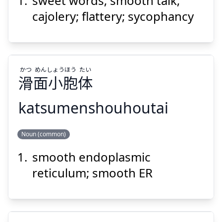
sweet words; smooth talk;
げん
かん
言
甘
cajolery; flattery; sycophancy
かつ
めん
しょう
ほう
たい
滑
面
小
胞
体
Suspend
Show answer
katsumenshouhoutai
たい
ほう
しょう
めん
かつ
Noun (common)
体
胞
小
面
滑
smooth endoplasmic
reticulum; smooth ER