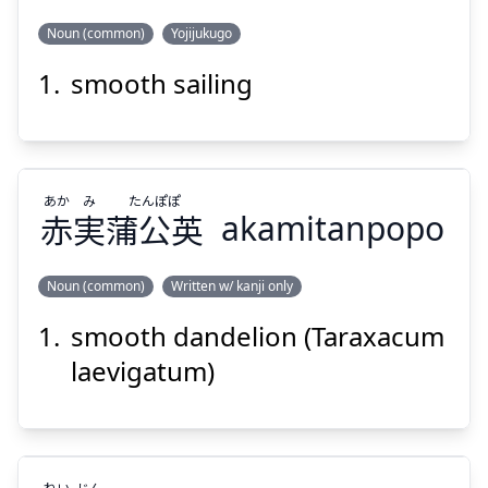
Noun (common)
Yojijukugo
smooth sailing
ぱん
まん
ぷう
じゅん
帆
満
風
順
あか
み
たんぽぽ
赤
実
蒲公英
akamitanpopo
Noun (common)
Written w/ kanji only
Suspend
Show answer
smooth dandelion (Taraxacum
たんぽぽ
み
あか
蒲公英
実
赤
laevigatum)
ねい
じん