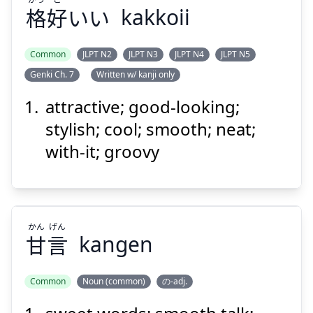
格
好
いい
kakkoii
Suspend
Show answer
Common
JLPT N2
JLPT N3
JLPT N4
JLPT N5
Genki Ch. 7
Written w/ kanji only
こ
かっ
いい
好
格
attractive; good-looking;
stylish; cool; smooth; neat;
with-it; groovy
かん
げん
Suspend
Show answer
甘
言
kangen
Common
Noun (common)
の-adj.