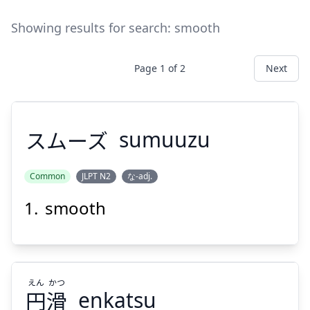
Showing results for search:
smooth
Page
1
of
2
Next
スムーズ
sumuuzu
Common
JLPT N2
な-adj.
smooth
スムーズ
えん
かつ
円
滑
enkatsu