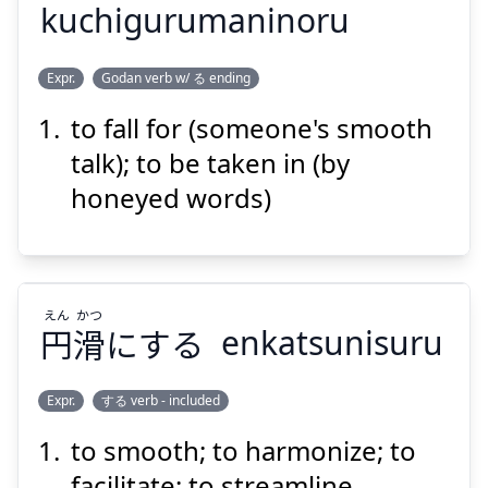
kuchigurumaninoru
の
ぐるま
くち
Expr.
Godan verb w/ る ending
る
乗
に
車
口
to fall for (someone's smooth
talk); to be taken in (by
honeyed words)
Suspend
Show answer
えん
かつ
円
滑
にする
enkatsunisuru
Expr.
する verb - included
to smooth; to harmonize; to
かつ
えん
にする
滑
円
facilitate; to streamline