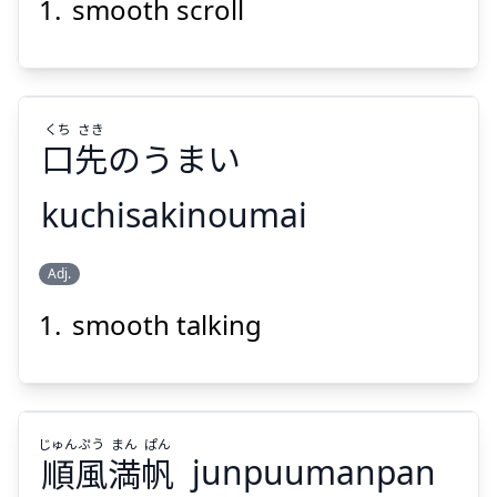
smooth scroll
くち
さき
口
先
のうまい
Suspend
Show answer
kuchisakinoumai
さき
くち
Adj.
のうまい
先
口
smooth talking
じゅん
ぷう
まん
ぱん
順
風
満
帆
junpuumanpan
Suspend
Show answer