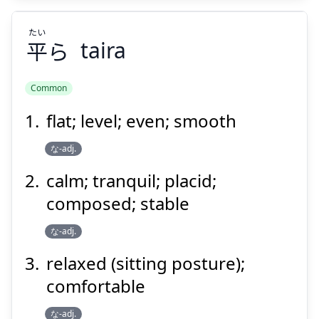
たい
平
ら
taira
Common
flat; level; even; smooth
たい
ら
平
な-adj.
calm; tranquil; placid;
composed; stable
な-adj.
relaxed (sitting posture);
Suspend
Show answer
comfortable
な-adj.