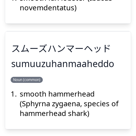
novemdentatus)
Suspend
Show answer
スムーズハンマーヘッド
sumuuzuhanmaaheddo
Noun (common)
スムーズハンマーヘッド
smooth hammerhead
(Sphyrna zygaena, species of
hammerhead shark)