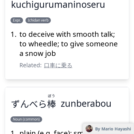
kuchigurumaninoseru
の
ぐるま
くち
Expr.
Ichidan verb
せる
乗
に
車
口
to deceive with smooth talk;
to wheedle; to give someone
a snow job
Related:
口車に乗る
Suspend
Show answer
ぼう
ずんべら
棒
zunberabou
Noun (common)
By Mario Hayashi
plain (e.g. face); smooth
ぼう