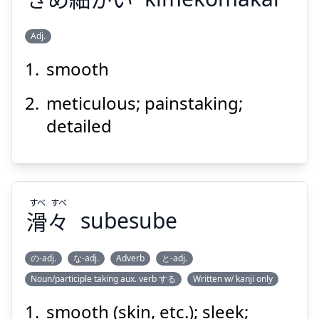
Adj.
Suspend
Show answer
smooth
こま
かい
細
きめ
meticulous; painstaking;
detailed
すべ
すべ
滑
々
Suspend
subesube
Show answer
の-adj.
な-adj.
Adverb
と-adj.
Noun/participle taking aux. verb する
Written w/ kanji only
すべ
すべ
々
滑
smooth (skin, etc.); sleek;