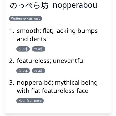
のっぺら
坊
Suspend
nopperabou
Show answer
Written w/ kanji only
smooth; flat; lacking bumps
ぼう
坊
のっぺら
and dents
な-adj.
の-adj.
featureless; uneventful
な-adj.
の-adj.
noppera-bō; mythical being
Suspend
Show answer
with flat featureless face
Noun (common)