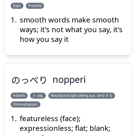
い
Expr.
Proverb
いよう
言
ものは
smooth words make smooth
ways; it's not what you say, it's
how you say it
Suspend
Show answer
のっぺり
nopperi
Adverb
と-adj.
Noun/participle taking aux. verb する
Onomatopoeic
のっぺり
featureless (face);
expressionless; flat; blank;