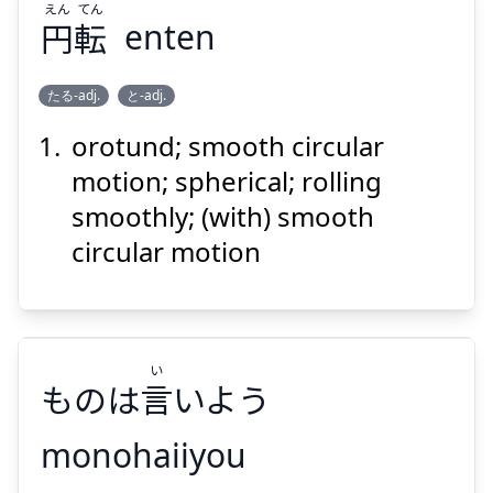
えん
てん
Suspend
Show answer
円
転
enten
たる-adj.
と-adj.
orotund; smooth circular
てん
えん
転
円
motion; spherical; rolling
smoothly; (with) smooth
circular motion
Suspend
Show answer
い
ものは
言
いよう
monohaiiyou