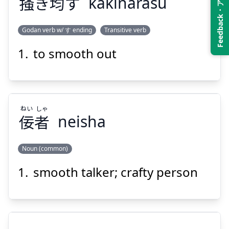
Feedback・アンケート
掻
き
均
す
kakinarasu
Suspend
Show answer
Godan verb w/ す ending
Transitive verb
to smooth out
なら
か
す
均
き
掻
ねい
しゃ
佞
者
neisha
Noun (common)
Suspend
Show answer
smooth talker; crafty person
しゃ
ねい
者
佞