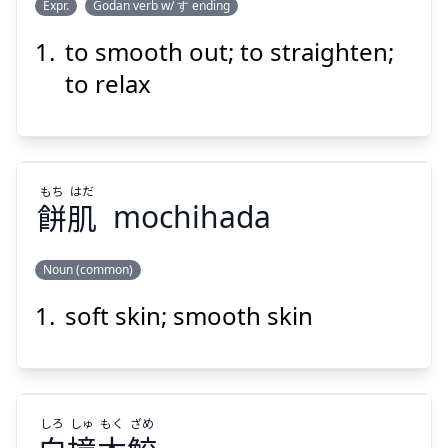
の
しわ
Expr.
Godan verb w/ す ending
ばす
伸
を
皺
to smooth out; to straighten;
to relax
もち
はだ
Suspend
Show answer
餅
肌
mochihada
Noun (common)
soft skin; smooth skin
はだ
もち
肌
餅
しろ
しゅ
もく
ざめ