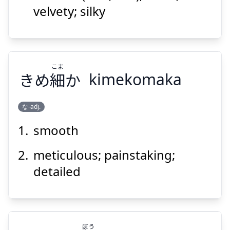
velvety; silky
こま
きめ
細
か
kimekomaka
Suspend
Show answer
な-adj.
smooth
こま
か
細
きめ
meticulous; painstaking;
detailed
ぼう