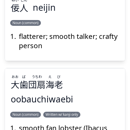
佞
人
neijin
Suspend
Show answer
Noun (common)
flatterer; smooth talker; crafty
じん
ねい
人
佞
person
おお
ば
うちわ
え
び
大
歯
団扇
海
老
Suspend
Show answer
oobauchiwaebi
び
え
うちわ
ば
おお
Noun (common)
Written w/ kanji only
老
海
団扇
歯
大
smooth fan lobster (Ibacus