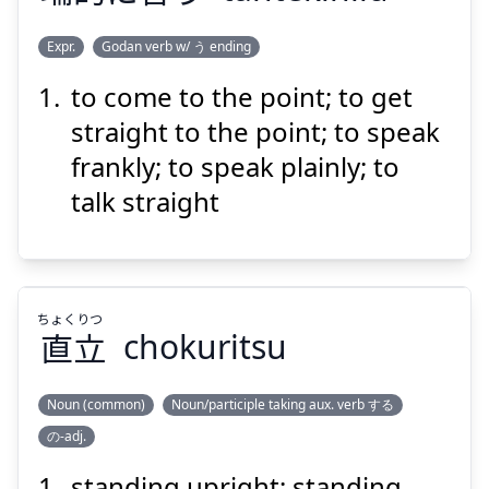
Suspend
Show answer
Expr.
Godan verb w/ う ending
to come to the point; to get
い
てき
たん
う
言
に
的
端
straight to the point; to speak
frankly; to speak plainly; to
talk straight
Suspend
Show answer
ちょく
りつ
直
立
chokuritsu
Noun (common)
Noun/participle taking aux. verb する
の-adj.
りつ
ちょく
立
直
standing upright; standing