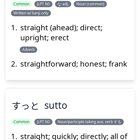
Common
JLPT N5
な-adj.
Noun (common)
Written w/ kanji only
straight (ahead); direct;
upright; erect
Adverb
straightforward; honest; frank
すっと
sutto
Common
JLPT N2
Noun/participle taking aux. verb する
straight; quickly; directly; all of