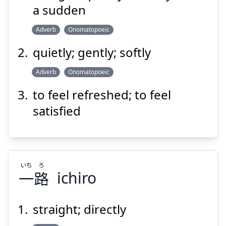
すっと
a sudden
Adverb
Onomatopoeic
quietly; gently; softly
Adverb
Onomatopoeic
to feel refreshed; to feel
Suspend
Show answer
satisfied
いち
ろ
一
路
ichiro
straight; directly