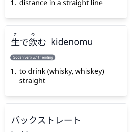
distance in a straight line
り
きょ
せん
ちょく
離
距
線
直
き
の
生
で
飲
む
kidenomu
Godan verb w/ む ending
Suspend
Show answer
to drink (whisky, whiskey)
の
き
む
飲
で
生
straight
バックストレート
Suspend
Show answer