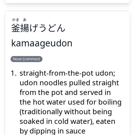
かま
あ
釜
揚
げうどん
kamaageudon
Suspend
Show answer
あ
かま
Noun (common)
げうどん
揚
釜
straight-from-the-pot udon;
udon noodles pulled straight
from the pot and served in
the hot water used for boiling
(traditionally without being
Suspend
Show answer
soaked in cold water), eaten
by dipping in sauce