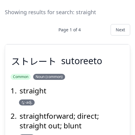
Showing results for search:
straight
Page
1
of
4
Next
ストレート
sutoreeto
Common
Noun (common)
straight
ストレート
な-adj.
straightforward; direct;
straight out; blunt