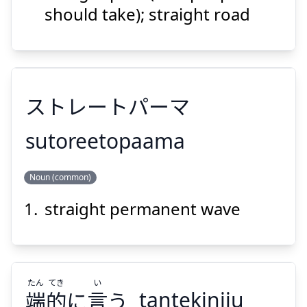
道
直
should take); straight road
ストレートパーマ
Suspend
Show answer
sutoreetopaama
Noun (common)
ストレートパーマ
straight permanent wave
たん
てき
い
端
的
に
言
う
tantekiniiu