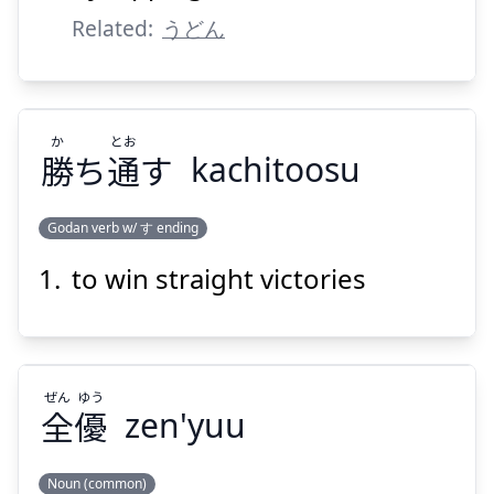
Related:
うどん
か
とお
勝
ち
通
す
kachitoosu
Godan verb w/ す ending
to win straight victories
とお
か
す
通
ち
勝
ぜん
ゆう
全
優
zen'yuu
Noun (common)