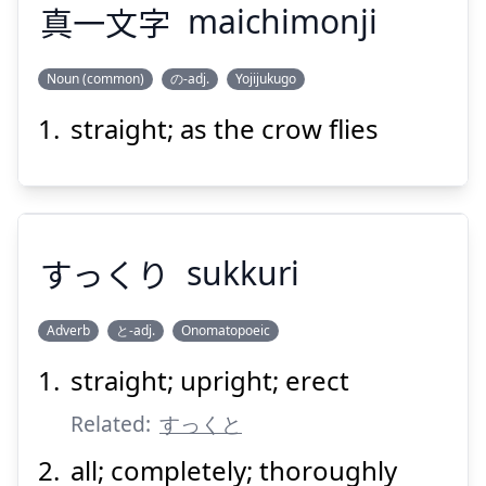
真
一
文
字
maichimonji
Noun (common)
の-adj.
Yojijukugo
Suspend
Show answer
straight; as the crow flies
じ
もん
いち
ま
字
文
一
真
すっくり
sukkuri
Adverb
と-adj.
Onomatopoeic
Suspend
Show answer
straight; upright; erect
すっくり
Related:
すっくと
all; completely; thoroughly