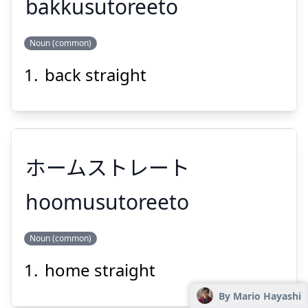
bakkusutoreeto
Noun (common)
バックストレート
back straight
ホームストレート
Suspend
Show answer
hoomusutoreeto
Noun (common)
ホームストレート
home straight
By Mario Hayashi