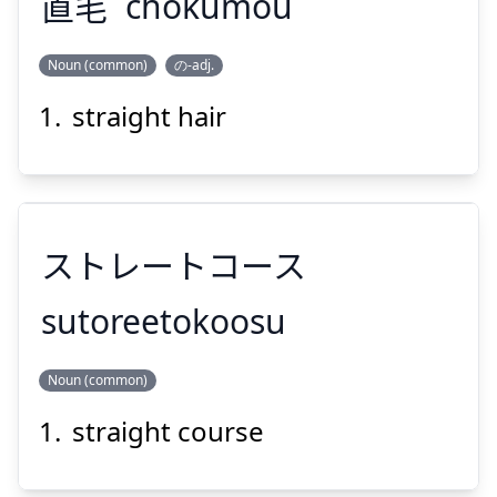
直
毛
chokumou
Suspend
Show answer
Noun (common)
の-adj.
straight hair
もう
ちょく
毛
直
ストレートコース
sutoreetokoosu
Suspend
Show answer
Noun (common)
ストレートコース
straight course