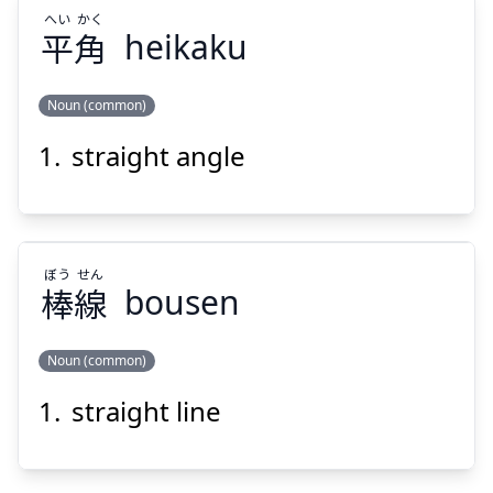
へい
かく
平
角
heikaku
Noun (common)
Suspend
Show answer
straight angle
かく
へい
角
平
ぼう
せん
棒
線
bousen
Noun (common)
Suspend
Show answer
straight line
せん
ぼう
線
棒