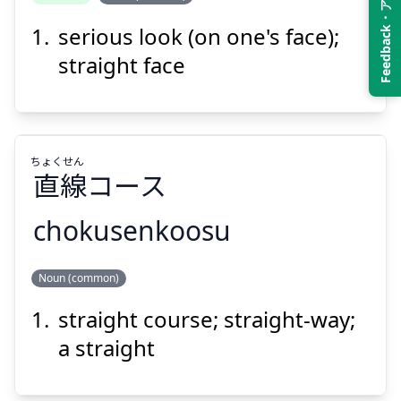
Feedback・アンケート
serious look (on one's face);
がお
ま
顔
真
straight face
ちょく
せん
直
線
コース
Suspend
Show answer
chokusenkoosu
せん
ちょく
Noun (common)
コース
線
直
straight course; straight-way;
a straight