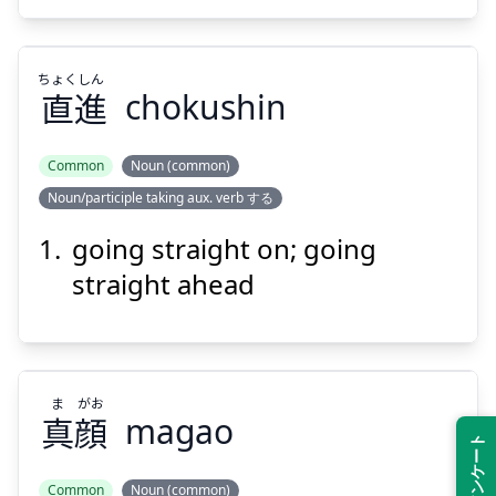
Suspend
Show answer
ちょく
しん
直
進
chokushin
Common
Noun (common)
Noun/participle taking aux. verb する
しん
ちょく
進
直
going straight on; going
straight ahead
ま
がお
真
顔
magao
Suspend
Show answer
Common
Noun (common)