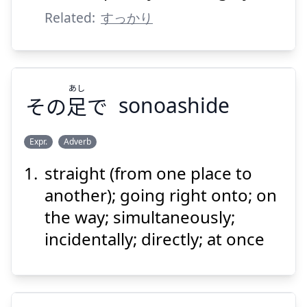
Related:
すっかり
Suspend
Show answer
あし
その
足
で
sonoashide
Expr.
Adverb
straight (from one place to
あし
で
足
その
another); going right onto; on
the way; simultaneously;
incidentally; directly; at once