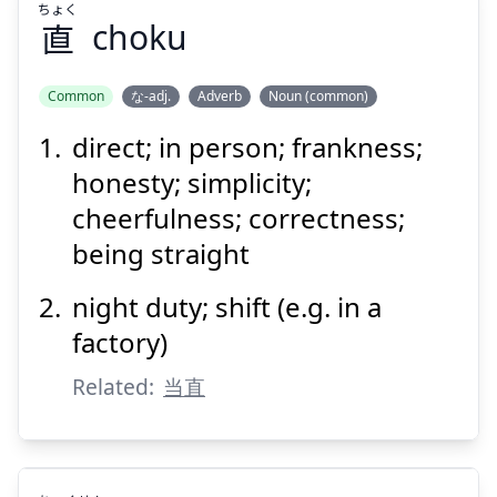
Suspend
Show answer
ちょく
直
choku
Common
な-adj.
Adverb
Noun (common)
direct; in person; frankness;
ちょく
直
honesty; simplicity;
cheerfulness; correctness;
being straight
night duty; shift (e.g. in a
factory)
Suspend
Show answer
Related:
当直