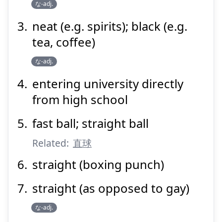
な-adj.
neat (e.g. spirits); black (e.g.
Suspend
Show answer
tea, coffee)
な-adj.
entering university directly
from high school
fast ball; straight ball
Related:
直球
straight (boxing punch)
straight (as opposed to gay)
な-adj.