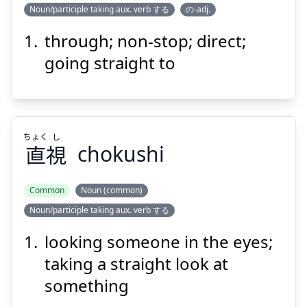
Noun/participle taking aux. verb する
の-adj.
こう
ちょっ
行
直
through; non-stop; direct;
going straight to
ちょく
し
直
視
chokushi
Suspend
Show answer
Common
Noun (common)
Noun/participle taking aux. verb する
し
ちょく
視
直
looking someone in the eyes;
taking a straight look at
something