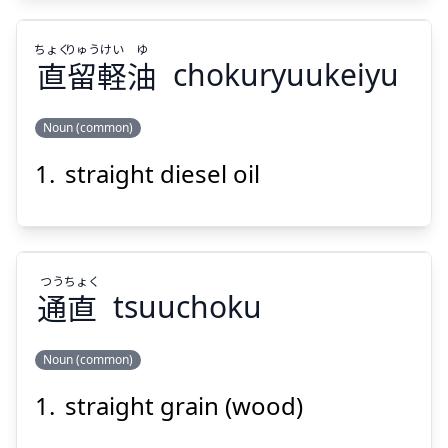
ちょく
りゅう
けい
ゆ
直
留
軽
油
chokuryuukeiyu
Noun (common)
Suspend
Show answer
straight diesel oil
ゆ
けい
りゅう
ちょく
油
軽
留
直
つう
ちょく
通
直
tsuuchoku
Noun (common)
Suspend
Show answer
straight grain (wood)
ちょく
つう
直
通