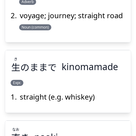
Adverb
ろ
いち
路
一
voyage; journey; straight road
Noun (common)
き
Suspend
Show answer
生
のままで
kinomamade
Expr.
straight (e.g. whiskey)
き
のままで
生
なお