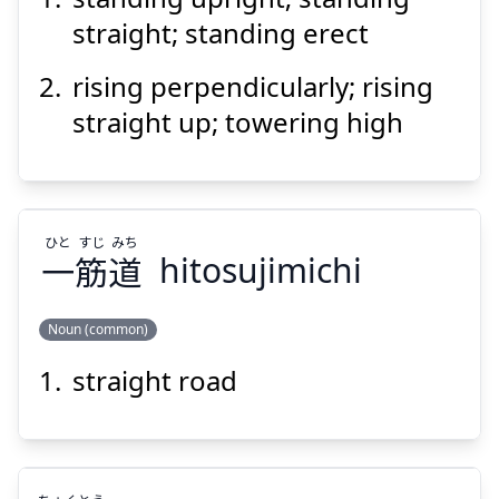
straight; standing erect
rising perpendicularly; rising
straight up; towering high
Suspend
Show answer
ひと
すじ
みち
一
筋
道
hitosujimichi
Noun (common)
straight road
みち
すじ
ひと
道
筋
一