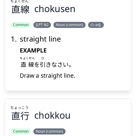
ちょく
せん
直
線
chokusen
Common
JLPT N2
Noun (common)
の-adj.
straight line
せん
ちょく
線
直
EXAMPLE
ちょくせん
ひ
直線
を
引
きなさい。
Draw a straight line.
Suspend
Show answer
ちょっ
こう
直
行
chokkou
Common
Noun (common)