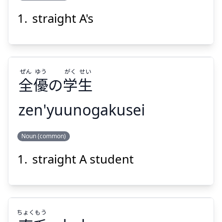
Suspend
Show answer
straight A's
ゆう
ぜん
優
全
ぜん
ゆう
がく
せい
全
優
の
学
生
zen'yuunogakusei
Suspend
Show answer
せい
がく
ゆう
ぜん
Noun (common)
生
学
の
優
全
straight A student
ちょく
もう