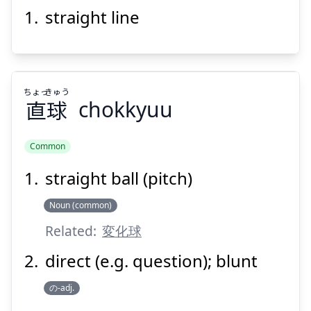
straight line
ちょっ
きゅう
直
球
chokkyuu
Common
straight ball (pitch)
きゅう
ちょっ
球
直
Noun (common)
Related:
変化球
direct (e.g. question); blunt
の-adj.