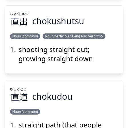
ちょく
しゅつ
Suspend
Show answer
直
出
chokushutsu
Noun (common)
Noun/participle taking aux. verb する
shooting straight out;
しゅつ
ちょく
出
直
growing straight down
ちょく
どう
直
道
chokudou
Suspend
Show answer
Noun (common)
straight path (that people
どう
ちょく