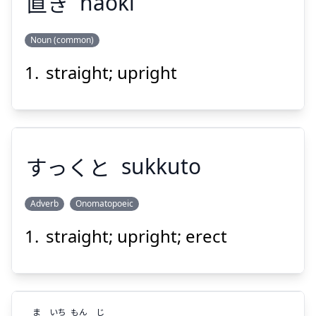
直
き
naoki
Noun (common)
Suspend
Show answer
straight; upright
なお
き
直
すっくと
sukkuto
Adverb
Onomatopoeic
Suspend
Show answer
straight; upright; erect
すっくと
ま
いち
もん
じ