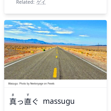
Related:
ゲイ
す
ま
ぐ
直
っ
真
Massugu
:
Photo by
Nextvoyage
on
Pexels
ま
す
真
っ
直
ぐ
massugu
Suspend
Show answer