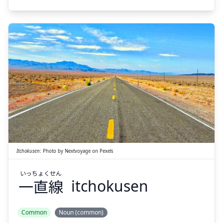
Suspend
Show answer
せん
ちょく
いっ
線
直
一
Itchokusen
:
Photo by
Nextvoyage
on
Pexels
いっ
ちょく
せん
一
直
線
itchokusen
Suspend
Show answer
Common
Noun (common)