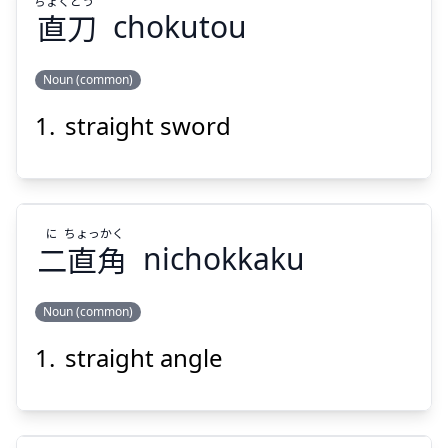
ちょく
とう
直
刀
chokutou
Noun (common)
Suspend
Show answer
straight sword
とう
ちょく
刀
直
に
ちょっ
かく
二
直
角
nichokkaku
Noun (common)
Suspend
Show answer
straight angle
かく
ちょっ
に
角
直
二