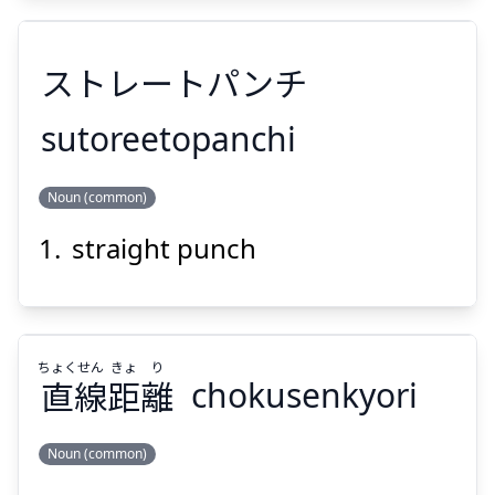
ストレートパンチ
Suspend
Show answer
sutoreetopanchi
Noun (common)
ストレートパンチ
straight punch
ちょく
せん
きょ
り
直
線
距
離
chokusenkyori
Suspend
Show answer
Noun (common)