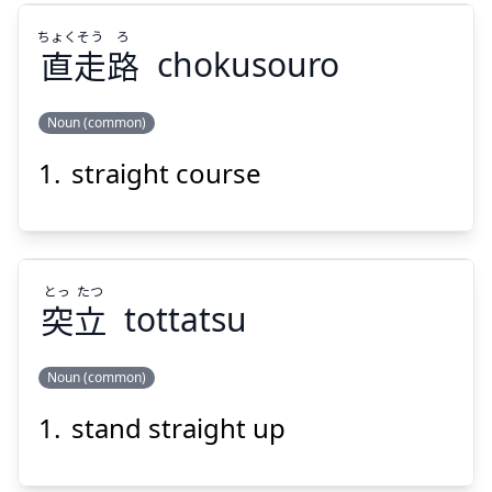
ちょく
そう
ろ
直
走
路
chokusouro
Noun (common)
Suspend
Show answer
straight course
ろ
そう
ちょく
路
走
直
とっ
たつ
突
立
tottatsu
Noun (common)
Suspend
Show answer
stand straight up
たつ
とっ
立
突