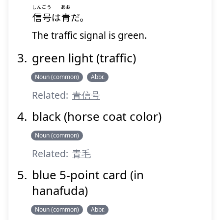
しんごう
あお
信号
は
青
だ。
The traffic signal is green.
green light (traffic)
Noun (common)
Abbr.
Related:
青信号
black (horse coat color)
Noun (common)
Related:
青毛
blue 5-point card (in
hanafuda)
Noun (common)
Abbr.