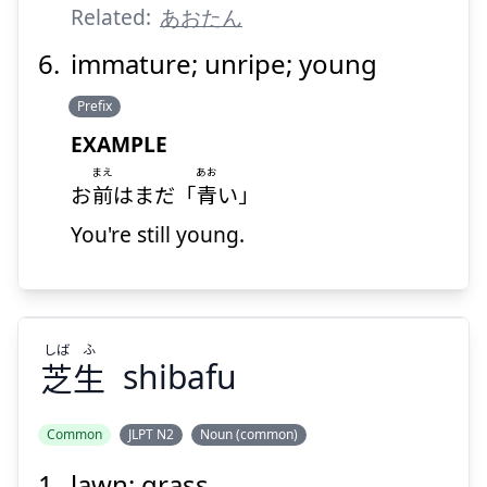
Related:
あおたん
immature; unripe; young
Prefix
EXAMPLE
まえ
あお
お
前
はまだ「
青
い」
You're still young.
しば
ふ
芝
生
shibafu
Common
JLPT N2
Noun (common)
lawn; grass
ふ
しば