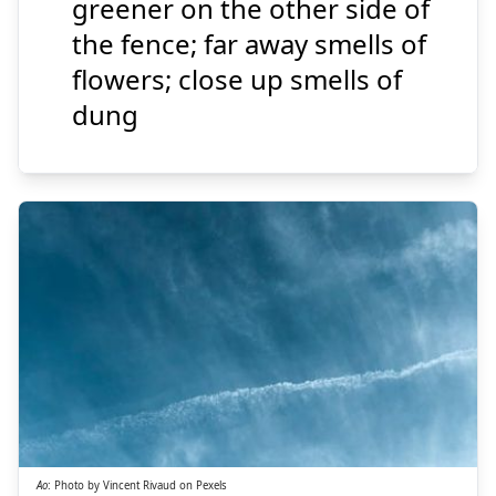
greener on the other side of
the fence; far away smells of
flowers; close up smells of
Suspend
Show answer
dung
あお
青
Ao
:
Photo by
Vincent Rivaud
on
Pexels