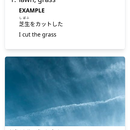
生
芝
EXAMPLE
しばふ
芝生
をカットした
I cut the grass
Suspend
Show answer
あお
い
青