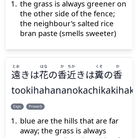
the grass is always greener on
the other side of the fence;
the neighbour's salted rice
bran paste (smells sweeter)
Suspend
Show answer
とお
はな
か
ちか
くそ
か
遠
きは
花
の
香
近
きは
糞
の
香
tookihahananokachikakihak
か
くそ
ちか
か
はな
とお
Expr.
Proverb
香
の
糞
きは
近
香
の
花
きは
遠
blue are the hills that are far
away; the grass is always