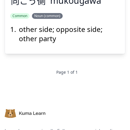
向
こう
側
mukougawa
Common
Noun (common)
other side; opposite side;
がわ
む
側
こう
向
other party
Page
1
of
1
Suspend
Show answer
Footer