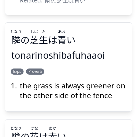
Related:
隣の芝生は青い
Suspend
Show answer
となり
しば
ふ
あお
隣
の
芝
生
は
青
い
tonarinoshibafuhaaoi
あお
ふ
しば
となり
Expr.
Proverb
い
青
は
生
芝
の
隣
the grass is always greener on
the other side of the fence
となり
はな
あか
Suspend
Show answer
隣
の
花
は
赤
い