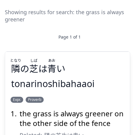
Showing results for search:
the grass is always
greener
Page
1
of
1
となり
しば
あお
隣
の
芝
は
青
い
tonarinoshibahaaoi
あお
しば
となり
Expr.
Proverb
い
青
は
芝
の
隣
the grass is always greener on
the other side of the fence