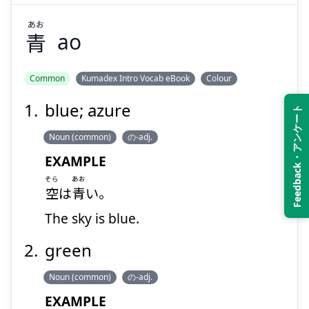
あお
青
ao
Suspend
Show answer
Common
Kumadex Intro Vocab eBook
Colour
blue; azure
Feedback・アンケート
Noun (common)
の-adj.
EXAMPLE
そら
あお
空
は
青
い。
The sky is blue.
green
Noun (common)
の-adj.
EXAMPLE