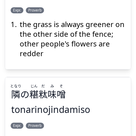
あか
はな
ひと
Expr.
Proverb
い
赤
は
花
の
人
the grass is always greener on
the other side of the fence;
other people's flowers are
redder
Suspend
Show answer
となり
じん
だ
み
そ
隣
の
糂
粏
味
噌
tonarinojindamiso
そ
み
だ
じん
となり
Expr.
Proverb
噌
味
粏
糂
の
隣