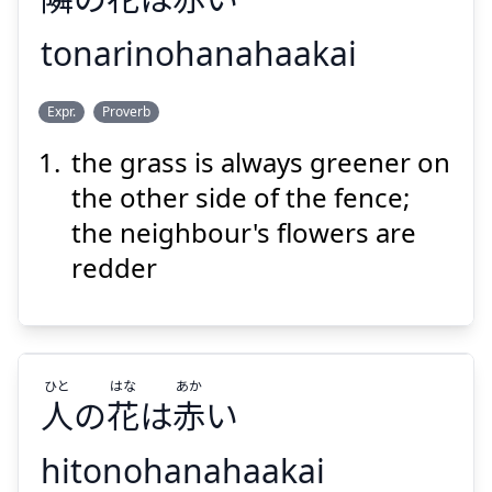
tonarinohanahaakai
あか
はな
となり
Expr.
Proverb
い
赤
は
花
の
隣
the grass is always greener on
the other side of the fence;
the neighbour's flowers are
redder
Suspend
Show answer
ひと
はな
あか
人
の
花
は
赤
い
hitonohanahaakai