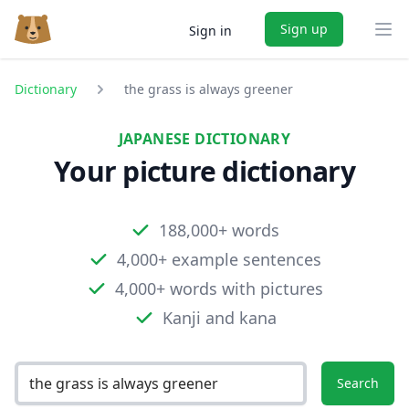
Sign up
Sign in
Ope
Dictionary
the grass is always greener
JAPANESE DICTIONARY
Your picture dictionary
188,000+ words
4,000+ example sentences
4,000+ words with pictures
Kanji and kana
Search