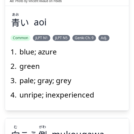
Aoi
:
Photo by
Vincent Rivaud
on
Pexels
あお
青
い
aoi
Suspend
Show answer
Common
JLPT N1
JLPT N5
Genki Ch. 9
Adj.
blue; azure
green
pale; gray; grey
unripe; inexperienced
む
がわ