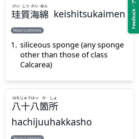
Feedback・アンケート
けい
しつ
かい
めん
珪
質
海
綿
keishitsukaimen
Suspend
Show answer
Noun (common)
siliceous sponge (any sponge
めん
かい
しつ
けい
綿
海
質
珪
other than those of class
Calcarea)
はち
じゅう
はっ
か
しょ
八
十
八
箇
所
Suspend
Show answer
hachijuuhakkasho
しょ
か
はっ
じゅう
はち
Noun (common)