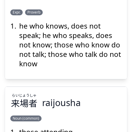
し
もの
い
い
もの
し
Expr.
Proverb
らず
知
は
者
う
言
わず
言
は
者
る
知
he who knows, does not
speak; he who speaks, does
not know; those who know do
not talk; those who talk do not
know
Suspend
Show answer
らい
じょう
しゃ
来
場
者
raijousha
Noun (common)
those attending