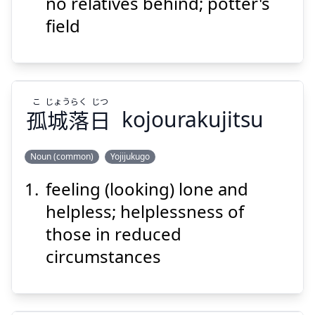
地
墓
縁
無
no relatives behind; potter's
field
こ
じょう
らく
じつ
孤
城
落
日
kojourakujitsu
Suspend
Show answer
Noun (common)
Yojijukugo
feeling (looking) lone and
じつ
らく
じょう
こ
日
落
城
孤
helpless; helplessness of
those in reduced
circumstances