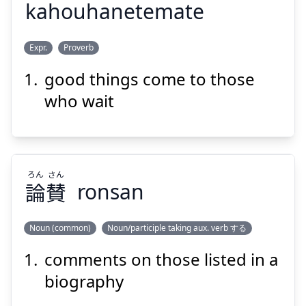
kahouhanetemate
Suspend
Show answer
ま
ね
ほう
か
Expr.
Proverb
て
待
て
寝
は
報
果
good things come to those
who wait
ろん
さん
Suspend
Show answer
論
賛
ronsan
Noun (common)
Noun/participle taking aux. verb する
comments on those listed in a
さん
ろん
賛
論
biography