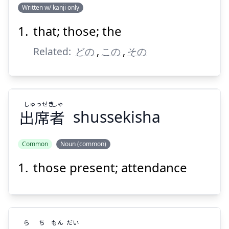
Written w/ kanji only
that; those; the
Related:
どの
,
この
,
その
し
ゅっせき
しゃ
出
席
者
shussekisha
Common
Noun (common)
those present; attendance
しゃ
ゅっせき
し
者
席
出
ら
ち
もん
だい