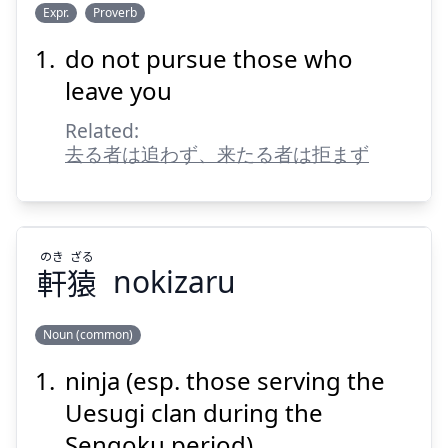
お
もの
さ
Expr.
Proverb
わず
追
は
者
る
去
do not pursue those who
leave you
Related:
去る者は追わず、来たる者は拒まず
Suspend
Show answer
のき
ざる
軒
猿
nokizaru
Noun (common)
ninja (esp. those serving the
ざる
のき
猿
軒
Uesugi clan during the
Sengoku period)