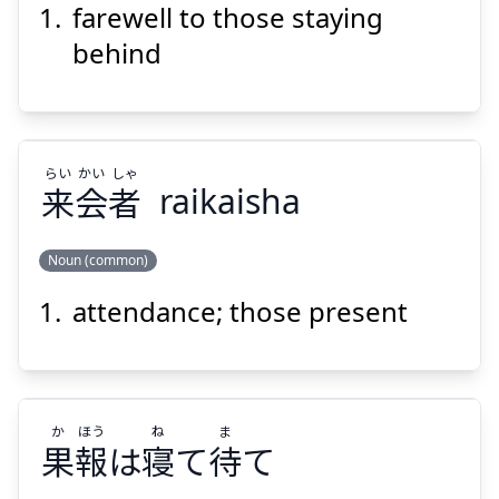
farewell to those staying
べつ
りゅう
別
留
behind
らい
かい
しゃ
来
会
者
raikaisha
Suspend
Show answer
Noun (common)
attendance; those present
しゃ
かい
らい
者
会
来
か
ほう
ね
ま
果
報
は
寝
て
待
て