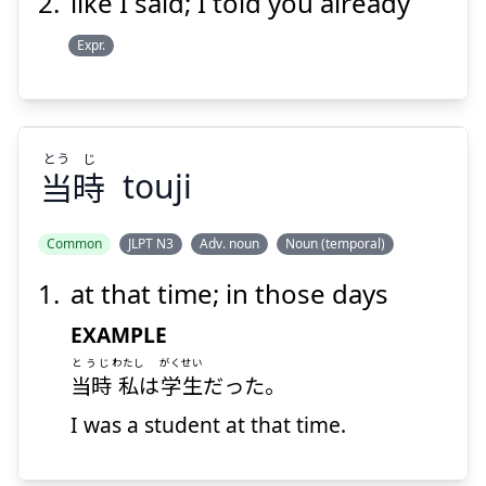
like I said; I told you already
Expr.
とう
じ
当
時
touji
Common
JLPT N3
Adv. noun
Noun (temporal)
at that time; in those days
じ
とう
時
当
EXAMPLE
とうじ
わたし
がくせい
当時
私
は
学生
だった。
I was a student at that time.