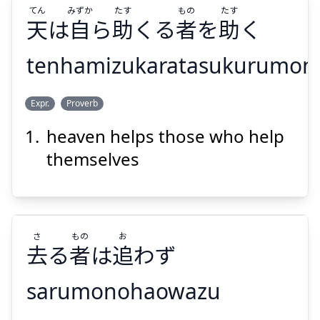
てん
みずか
たす
もの
たす
天
は
自
ら
助
くる
者
を
助
く
tenhamizukaratasukurumon
Suspend
Show answer
たす
もの
たす
みずか
てん
Expr.
Proverb
く
助
を
者
くる
助
ら
自
は
天
heaven helps those who help
themselves
さ
もの
お
Suspend
Show answer
去
る
者
は
追
わず
sarumonohaowazu