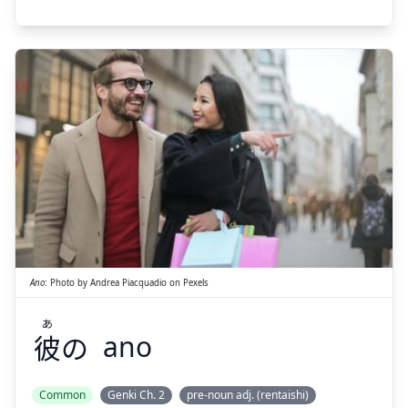
あ
の
彼
Ano
:
Photo by
Andrea Piacquadio
on
Pexels
あ
彼
の
ano
Suspend
Show answer
Common
Genki Ch. 2
pre-noun adj. (rentaishi)