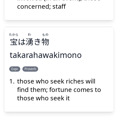
concerned; staff
たから
わ
もの
宝
は
湧
き
物
Suspend
Show answer
takarahawakimono
もの
わ
たから
Expr.
Proverb
物
き
湧
は
宝
those who seek riches will
find them; fortune comes to
those who seek it