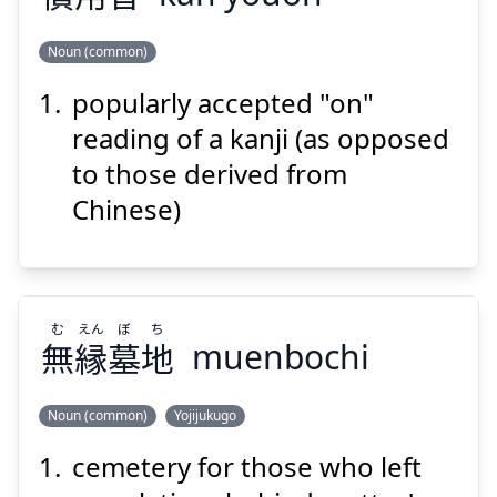
Noun (common)
Suspend
Show answer
popularly accepted "on"
おん
よう
かん
音
用
慣
reading of a kanji (as opposed
to those derived from
Chinese)
Suspend
Show answer
む
えん
ぼ
ち
無
縁
墓
地
muenbochi
Noun (common)
Yojijukugo
cemetery for those who left
ち
ぼ
えん
む