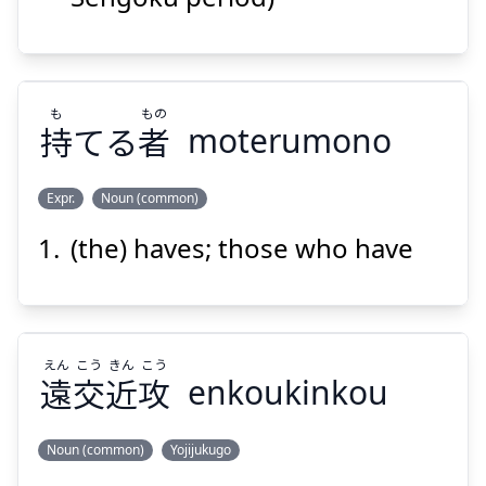
も
もの
持
てる
者
moterumono
Suspend
Show answer
Expr.
Noun (common)
(the) haves; those who have
もの
も
者
てる
持
えん
こう
きん
こう
遠
交
近
攻
enkoukinkou
Noun (common)
Yojijukugo
Suspend
Show answer