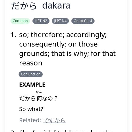
だから
dakara
Suspend
Show answer
Common
JLPT N2
JLPT N4
Genki Ch. 4
so; therefore; accordingly;
だから
consequently; on those
grounds; that is why; for that
reason
Conjunction
EXAMPLE
なん
Suspend
Show answer
だから
何
なの？
So what?
Related:
ですから