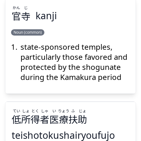
Suspend
Show answer
かん
じ
官
寺
kanji
Noun (common)
state-sponsored temples,
じ
かん
寺
官
particularly those favored and
protected by the shogunate
during the Kamakura period
Suspend
Show answer
てい
しょ
とく
しゃ
い
りょう
ふ
じょ
低
所
得
者
医
療
扶
助
teishotokushairyoufujo