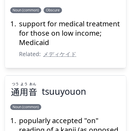
じょ
ふ
りょう
い
しゃ
とく
しょ
てい
Noun (common)
Obscure
助
扶
療
医
者
得
所
低
support for medical treatment
for those on low income;
Medicaid
Related:
メディケイド
Suspend
Show answer
つう
よう
おん
通
用
音
tsuuyouon
Noun (common)
popularly accepted "on"
おん
よう
つう
音
用
通
reading of a kanji (as opposed