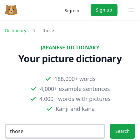
Sign up
Sign in
Ope
Dictionary
those
JAPANESE DICTIONARY
Your picture dictionary
188,000+ words
4,000+ example sentences
4,000+ words with pictures
Kanji and kana
Search