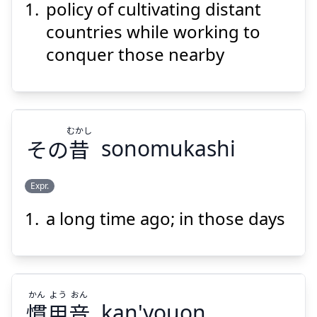
policy of cultivating distant
こう
きん
こう
えん
攻
近
交
遠
countries while working to
conquer those nearby
むかし
その
昔
sonomukashi
Suspend
Show answer
Expr.
a long time ago; in those days
むかし
昔
その
かん
よう
おん
慣
用
音
kan'youon