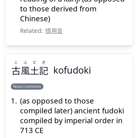
to those derived from
Chinese)
Related:
慣用音
Suspend
Show answer
こ
ふ
ど
き
古
風
土
記
kofudoki
Noun (common)
(as opposed to those
き
ど
ふ
こ
記
土
風
古
compiled later) ancient fudoki
compiled by imperial order in
713 CE