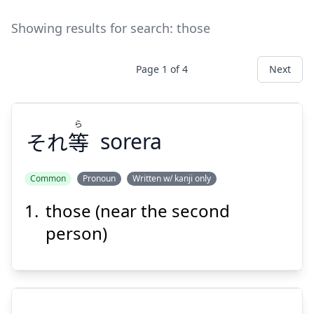
Showing results for search:
those
Page
1
of
4
Next
ら
それ
等
sorera
Common
Pronoun
Written w/ kanji only
those (near the second
ら
等
それ
person)