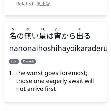
Related:
風土記
Suspend
Show answer
な
な
ほし
よい
で
名
の
無
い
星
は
宵
から
出
る
nanonaihoshihayoikaraderu
で
よい
ほし
な
な
Expr.
Proverb
る
出
から
宵
は
星
い
無
の
名
the worst goes foremost;
those one eagerly await will
not arrive first
Suspend
Show answer