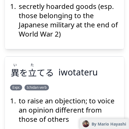
secretly hoarded goods (esp.
し
ぶっ
ぞう
たい
いん
資
物
蔵
退
隠
those belonging to the
Japanese military at the end of
World War 2)
Suspend
Show answer
い
た
異
を
立
てる
iwotateru
Expr.
Ichidan verb
to raise an objection; to voice
た
い
てる
立
を
異
an opinion different from
those of others
By Mario Hayashi