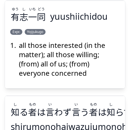
Suspend
Show answer
ゆう
し
いち
どう
有
志
一
同
yuushiichidou
Expr.
Yojijukugo
all those interested (in the
どう
いち
し
ゆう
同
一
志
有
matter); all those willing;
(from) all of us; (from)
everyone concerned
Suspend
Show answer
し
もの
い
い
もの
し
知
る
者
は
言
わず
言
う
者
は
知
ら
shirumonohaiwazuiumonoha