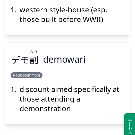
western style-house (esp.
かん
よう
せい
館
洋
西
those built before WWII)
わり
デモ
割
demowari
Suspend
Show answer
Noun (common)
discount aimed specifically at
わり
割
デモ
those attending a
demonstration