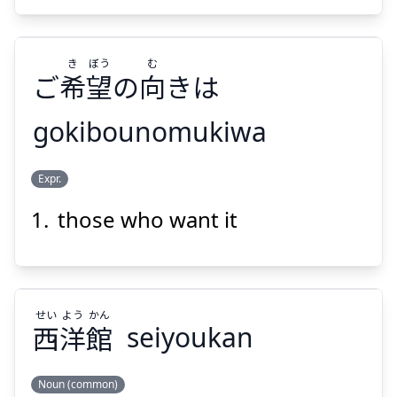
き
ぼう
む
ご
希
望
の
向
きは
Suspend
Show answer
gokibounomukiwa
む
ぼう
き
Expr.
きは
向
の
望
希
ご
those who want it
せい
よう
かん
西
洋
館
seiyoukan
Suspend
Show answer
Noun (common)