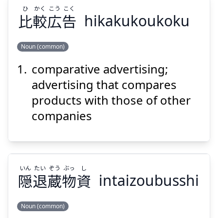
ひ
かく
こう
こく
比
較
広
告
hikakukoukoku
Noun (common)
comparative advertising;
こく
こう
かく
ひ
告
広
較
比
advertising that compares
products with those of other
companies
Suspend
Show answer
いん
たい
ぞう
ぶっ
し
隠
退
蔵
物
資
intaizoubusshi
Noun (common)