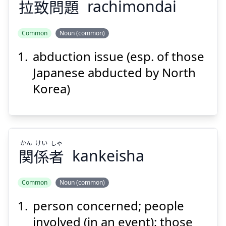
拉
致
問
題
rachimondai
Common
Noun (common)
Suspend
Show answer
abduction issue (esp. of those
だい
もん
ち
ら
題
問
致
拉
Japanese abducted by North
Korea)
かん
けい
しゃ
関
係
者
kankeisha
Suspend
Show answer
Common
Noun (common)
person concerned; people
しゃ
けい
かん
者
係
関
involved (in an event); those