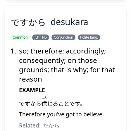
Suspend
Show answer
ですから
desukara
Common
JLPT N5
Conjunction
Polite lang.
so; therefore; accordingly;
ですから
consequently; on those
grounds; that is why; for that
reason
EXAMPLE
しん
ですから
信
じることです。
Suspend
Show answer
Therefore you've got to believe.
Related:
だから