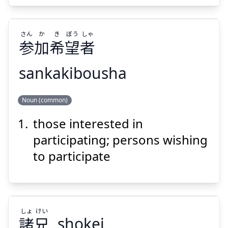
さん
か
き
ぼう
しゃ
参
加
希
望
者
Suspend
Show answer
sankakibousha
しゃ
ぼう
き
か
さん
Noun (common)
者
望
希
加
参
those interested in
participating; persons wishing
to participate
Suspend
Show answer
しょ
けい
諸
兄
shokei