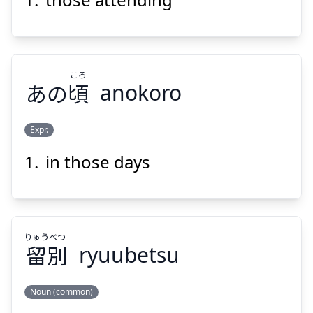
しゃ
じょう
らい
者
場
来
ころ
あの
頃
anokoro
Expr.
Suspend
Show answer
in those days
ころ
頃
あの
りゅう
べつ
留
別
ryuubetsu
Noun (common)
Suspend
Show answer