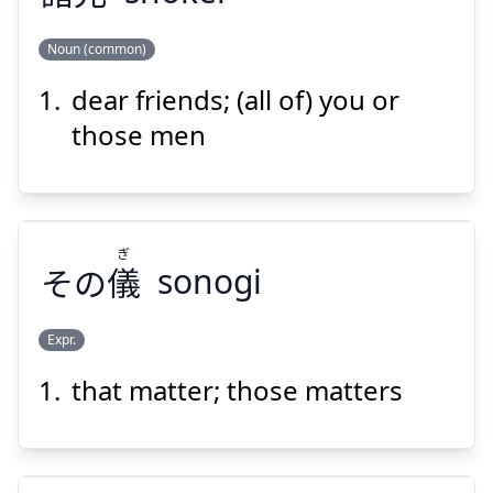
Noun (common)
dear friends; (all of) you or
けい
しょ
兄
諸
those men
ぎ
その
儀
sonogi
Suspend
Show answer
Expr.
that matter; those matters
ぎ
儀
その