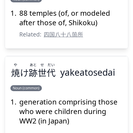
所
箇
八
十
八
88 temples (of, or modeled
after those of, Shikoku)
Related:
四国八十八箇所
Suspend
Show answer
や
あと
せ
だい
焼
け
跡
世
代
yakeatosedai
Noun (common)
generation comprising those
だい
せ
あと
や
代
世
跡
け
焼
who were children during
WW2 (in Japan)